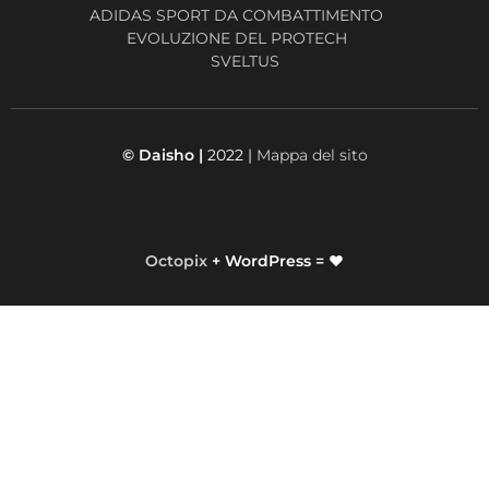
ADIDAS SPORT DA COMBATTIMENTO
EVOLUZIONE DEL PROTECH
SVELTUS
© Daisho |
2022 |
Mappa del sito
Octopix
+ WordPress = ❤