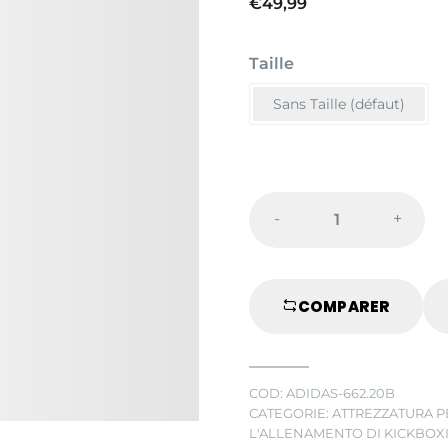
€
49,99
Taille
Sans Taille (défaut)
-
+
BERSAGLIO
ROTONDO
DA
COMPARER
ALLENAMEN
-
BLU
quantity
COD:
ADIDAS-662.20B
CATEGORIE:
ATTREZZATURA 
L'ALLENAMENTO DI KICKBOX