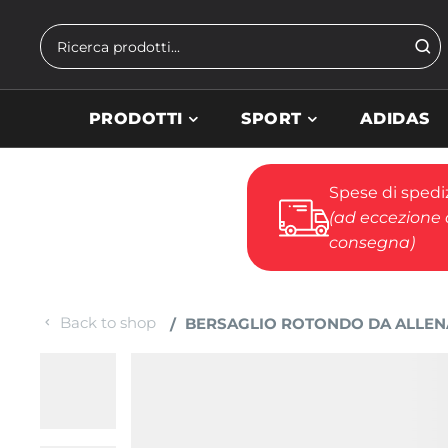
Skip to main content
Cerca
PRODOTTI
SPORT
ADIDAS
Spese di spediz
(ad eccezione d
consegna)
Back to shop
BERSAGLIO ROTONDO DA ALLEN