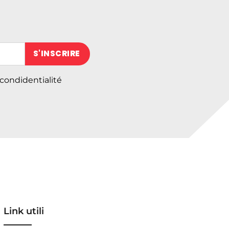
 (obligatoire)
 condidentialité
Link utili