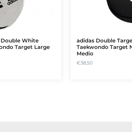
 Double White
adidas Double Targ
ndo Target Large
Taekwondo Target 
Medio
€
38,50