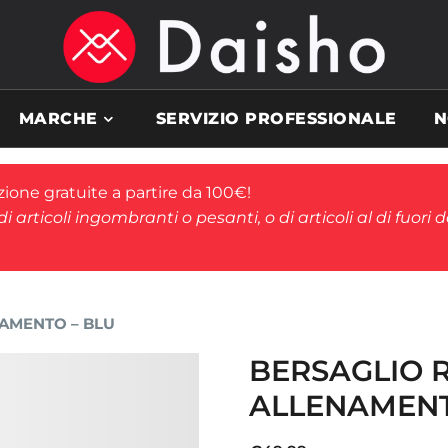
MARCHE
SERVIZIO PROFESSIONALE
N
ione gratuite a partire da 100€!
i articoli ingombranti o pesanti, o di articoli al di fuori 
AMENTO – BLU
BERSAGLIO 
ALLENAMENT