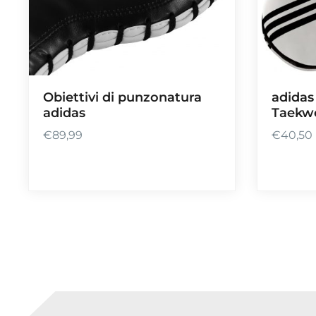
Obiettivi di punzonatura
adidas
adidas
Taekwo
€
89,99
€
40,50