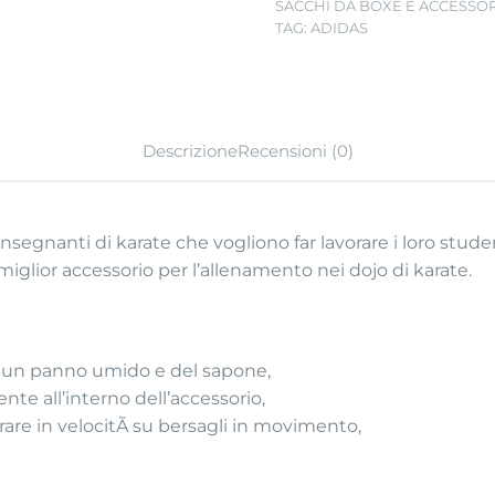
SACCHI DA BOXE E ACCESSO
TAG:
ADIDAS
Descrizione
Recensioni (0)
segnanti di karate che vogliono far lavorare i loro student
miglior accessorio per l’allenamento nei dojo di karate.
,
on un panno umido e del sapone,
te all’interno dell’accessorio,
rare in velocitÃ su bersagli in movimento,