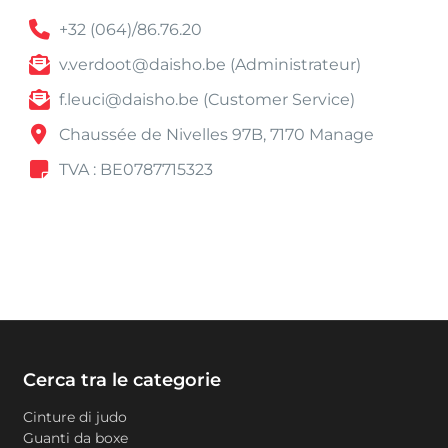
+32 (064)/86.76.20
v.verdoot@daisho.be (Administrateur)
f.leuci@daisho.be (Customer Service)
Chaussée de Nivelles 97B, 7170 Manage
TVA : BE0787715323
Cerca tra le categorie
Cinture di judo
Guanti da boxe