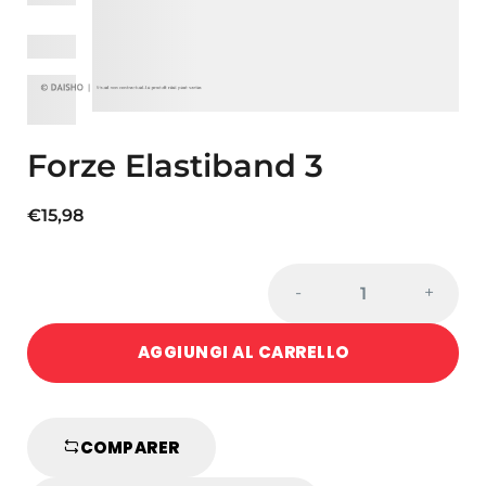
Forze Elastiband 3
€
15,98
Forze
-
+
Elastiband
3
AGGIUNGI AL CARRELLO
quantity
COMPARER