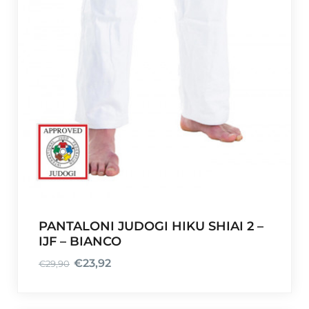
PANTALONI JUDOGI HIKU SHIAI 2 –
IJF – BIANCO
€
23,92
€
29,90
I
I
l
l
p
p