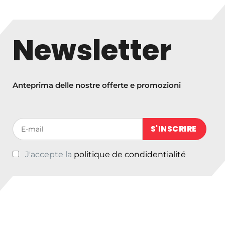
1
1
5
Newsletter
,
9
1
a
Anteprima delle nostre offerte e promozioni
€
1
3
Votre adresse de messagerie (obligatoire)
5
,
J'accepte la
politique de condidentialité
9
0