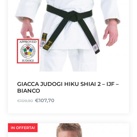
e
:
e
€
r
2
a
3
:
,
€
9
2
2
9
.
,
9
0
GIACCA JUDOGI HIKU SHIAI 2 – IJF –
.
BIANCO
€
107,70
€
109,90
I
I
l
l
p
p
r
r
IN OFFERTA!
e
e