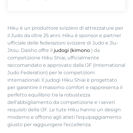
F
a
s
c
Hiku è un produttore svizzero di attrezzature per
i
il Judo da oltre 25 anni. Hiku è sponsor e partner
a
ufficiale delle federazioni svizzere di Judo e Jiu-
d
Jitsu. Daisho offre il
judogi (kimono
) da
i
competizione Hiku Shiai, ufficialmente
p
raccomandato e approvato dalla IJF (International
r
Judo Federation) per le competizioni
e
internazionali. Il judogi Hiku Shiai è progettato
z
per garantire il massimo comfort e rappresenta il
z
perfetto equilibrio tra la robustezza
o
dell’abbigliamento da competizione e i severi
:
requisiti della IJF. Le tute Hiku hanno un design
d
moderno e offrono agli atleti l’equipaggiamento
a
giusto per raggiungere l’eccellenza.
€