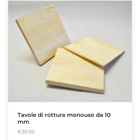
Tavole di rottura monouso da 10
mm
€
30,95