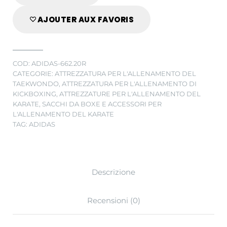
AJOUTER AUX FAVORIS
COD:
ADIDAS-662.20R
CATEGORIE:
ATTREZZATURA PER L'ALLENAMENTO DEL
TAEKWONDO
,
ATTREZZATURA PER L'ALLENAMENTO DI
KICKBOXING
,
ATTREZZATURE PER L'ALLENAMENTO DEL
KARATE
,
SACCHI DA BOXE E ACCESSORI PER
L'ALLENAMENTO DEL KARATE
TAG:
ADIDAS
Descrizione
Recensioni (0)