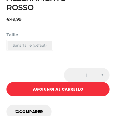
ROSSO
€
49,99
Taille
Sans Taille (défaut)
BERSAGLIO
-
+
ROTONDO
DA
AGGIUNGI AL CARRELLO
ALLENAMENTO
-
ROSSO
quantity
COMPARER