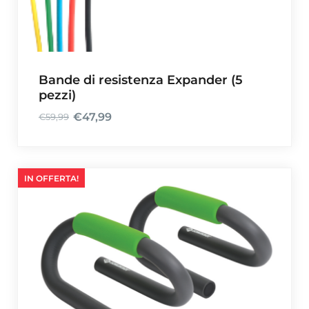
Bande di resistenza Expander (5
pezzi)
€
47,99
€
59,99
I
I
l
l
p
p
r
r
IN OFFERTA!
e
e
z
z
z
z
o
o
o
a
r
t
i
t