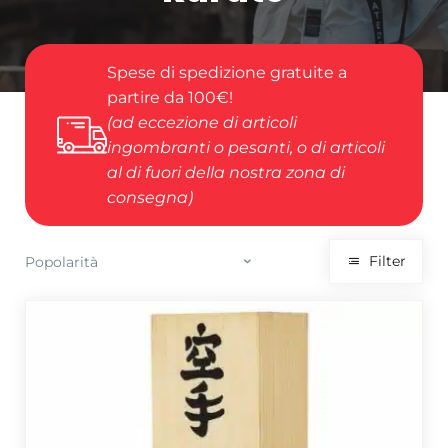
Spese di spedizione gratuite a
partire da 100€!
(ad eccezione di articoli
ingombranti o pesanti, o di articoli
al di fuori della nostra zona di
consegna)
Filter