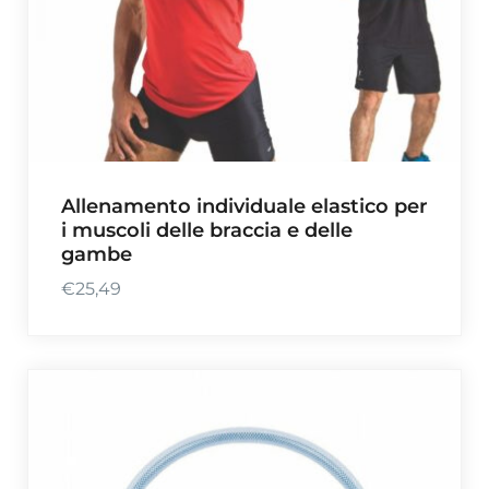
n
l
a
e
l
è
e
:
e
€
r
2
a
1
Allenamento individuale elastico per
:
,
i muscoli delle braccia e delle
€
6
gambe
2
6
4
.
€
25,49
,
9
9
.