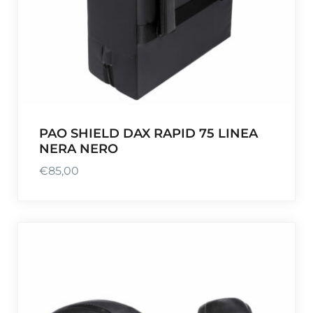
a
1
:
,
€
5
2
1
6
.
,
9
0
PAO SHIELD DAX RAPID 75 LINEA
.
NERA NERO
€
85,00