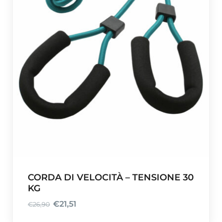
CORDA DI VELOCITÀ – TENSIONE 30
KG
€
21,51
€
26,90
I
I
l
l