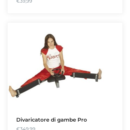
€
39,99
Divaricatore di gambe Pro
€
349,99