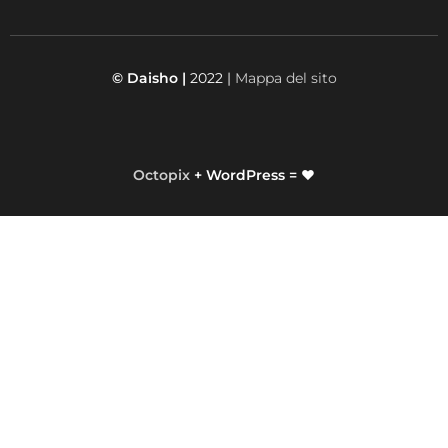
© Daisho |
2022 |
Mappa del sito
Octopix
+ WordPress = ❤