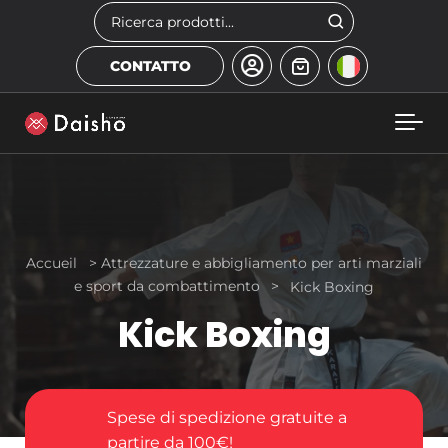
Skip to main content
Cerca
CONTATTO
Accueil
>
Attrezzature e abbigliamento per arti marziali
e sport da combattimento
>
Kick Boxing
Kick Boxing
Spese di spedizione gratuite a
partire da 100€!