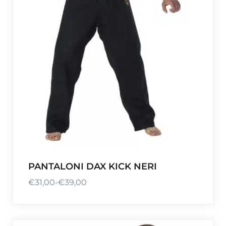
PANTALONI DAX KICK NERI
€
31,00
-
€
39,00
F
a
s
c