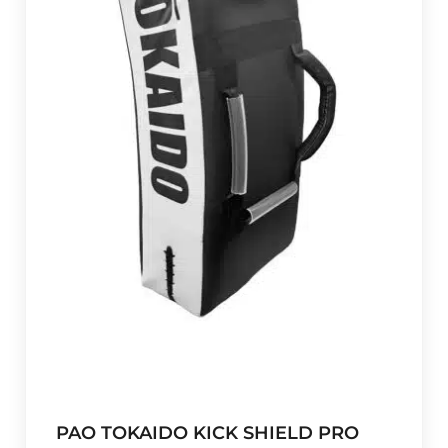
z
z
o
:
d
a
€
2
9
,
0
0
a
€
3
7
,
PAO TOKAIDO KICK SHIELD PRO
9