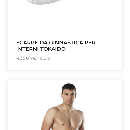
SCARPE DA GINNASTICA PER
INTERNI TOKAIDO
€
35,01
-
€
46,00
F
a
s
c
i
a
d
i
p
r