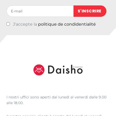
i
a
Votre adresse de messagerie (obligatoire)
n
l
a
e
J'accepte la
politique de condidentialité
l
è
e
:
e
€
r
1
a
7
:
,
€
8
2
4
0
.
,
5
0
I nostri uffici sono aperti dal lunedì al venerdì dalle 9.00
.
alle 18.00.