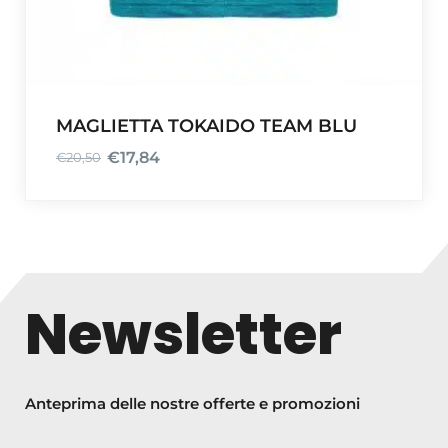
MAGLIETTA TOKAIDO TEAM BLU
€
17,84
€
20,50
I
I
l
l
p
p
r
r
e
e
z
z
Newsletter
z
z
o
o
o
a
r
t
Anteprima delle nostre offerte e promozioni
i
t
g
u