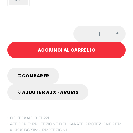
SHELL
-
+
PER
LE
AGGIUNGI AL CARRELLO
PROTEZIONI
TORACICHE
DA
DONNA,
COMPARER
BIANCO
quantity
AJOUTER AUX FAVORIS
COD:
TOKAIDO-FB221
CATEGORIE:
PROTEZIONE DEL KARATE
,
PROTEZIONE PER
LA KICK-BOXING
,
PROTEZIONI