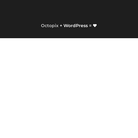
Octopix
+ WordPress = ❤