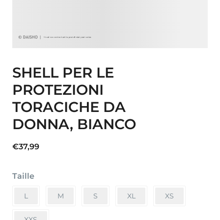
SHELL PER LE
PROTEZIONI
TORACICHE DA
DONNA, BIANCO
€
37,99
Taille
L
M
S
XL
XS
XXS