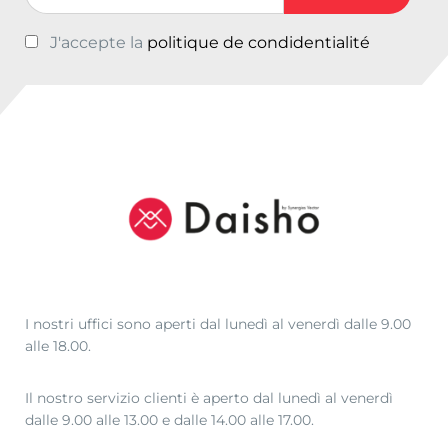
:
J'accepte la
politique de condidentialité
d
a
€
3
5
,
0
1
a
€
4
6
I nostri uffici sono aperti dal lunedì al venerdì dalle 9.00
,
alle 18.00.
0
0
Il nostro servizio clienti è aperto dal lunedì al venerdì
dalle 9.00 alle 13.00 e dalle 14.00 alle 17.00.