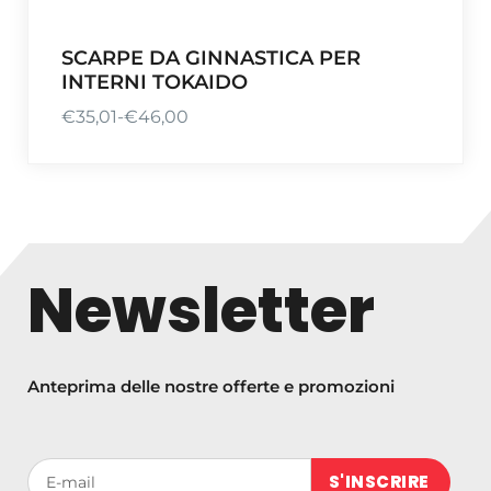
SCARPE DA GINNASTICA PER
INTERNI TOKAIDO
€
35,01
-
€
46,00
F
a
s
c
i
a
Newsletter
d
i
p
r
Anteprima delle nostre offerte e promozioni
e
z
z
Votre adresse de messagerie (obligatoire)
o