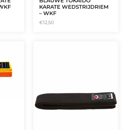
RATE
BLAUWE TOKAIDO
 WKF
KARATE WEDSTRIJDRIEM
– WKF
€
12,50