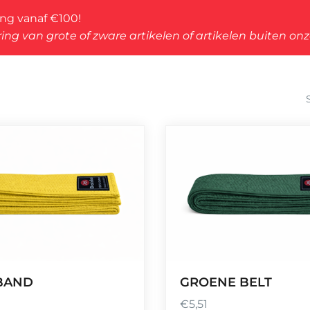
ing vanaf €100!
ing van grote of zware artikelen of artikelen buiten on
eerd
iteit
BAND
GROENE BELT
€
5,51