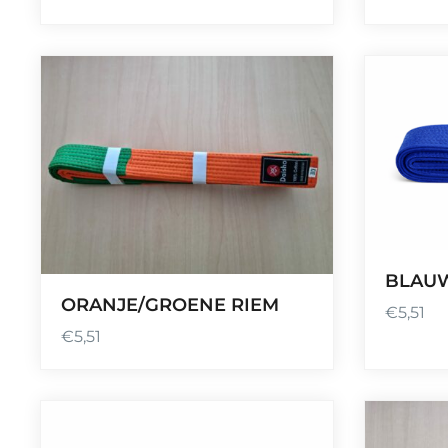
BLAU
ORANJE/GROENE RIEM
€
5,51
€
5,51