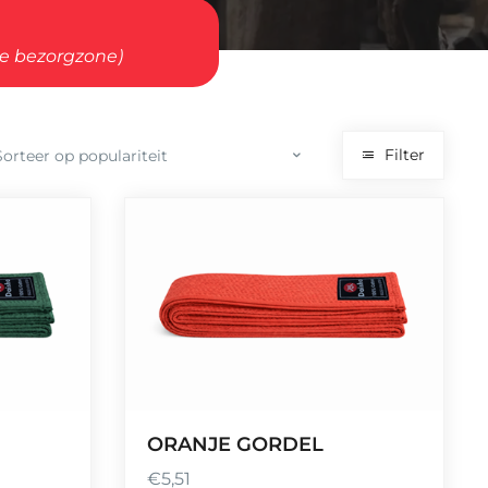
ze bezorgzone)
Filter
ORANJE GORDEL
€
5,51