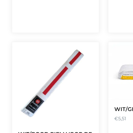
WIT/G
€
5,51