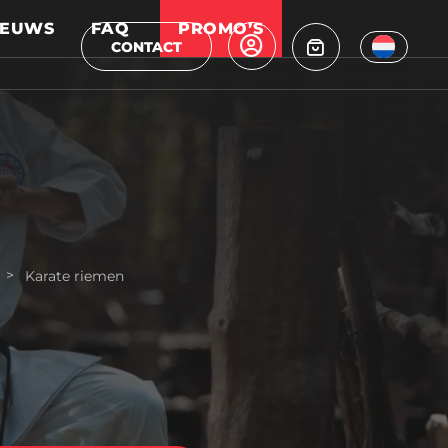
IEUWS
FAQ
PROMO’S
CONTACT
>
Karate riemen