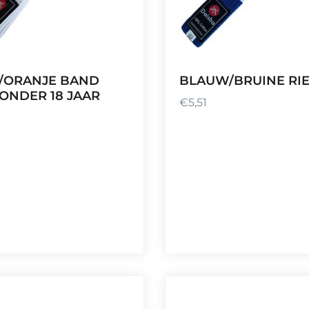
€
5
,
5
1
/ORANJE BAND
BLAUW/BRUINE RI
ONDER 18 JAAR
€
5,51