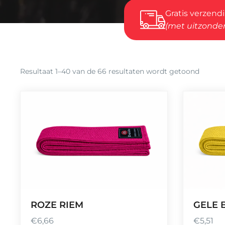
Gratis verzend
(met uitzonder
Gesort
Resultaat 1–40 van de 66 resultaten wordt getoond
op
popular
ROZE RIEM
GELE 
€
6,66
€
5,51