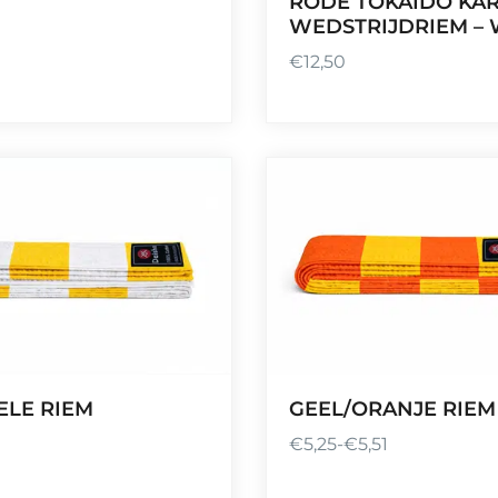
RODE TOKAIDO KA
WEDSTRIJDRIEM –
€
12,50
ELE RIEM
GEEL/ORANJE RIEM
€
5,25
-
€
5,51
P
r