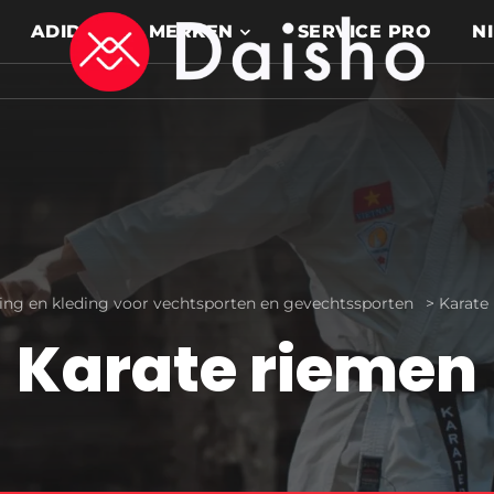
ADIDAS
MERKEN
SERVICE PRO
N
ting en kleding voor vechtsporten en gevechtssporten
>
Karate
Karate riemen