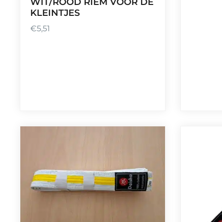
WIT/ROOD RIEM VOOR DE
KLEINTJES
€
5,51