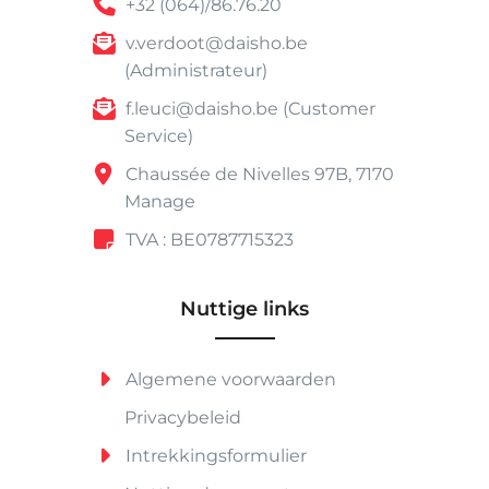
+32 (064)/86.76.20
v.verdoot@daisho.be
(Administrateur)
f.leuci@daisho.be (Customer
Service)
Chaussée de Nivelles 97B, 7170
Manage
TVA : BE0787715323
Nuttige links
Algemene voorwaarden
Privacybeleid
Intrekkingsformulier