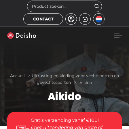
Skip to main content
Zoeken
CONTACT
Accueil
>
Uitrusting en kleding voor vechtsporten en
gevechtssporten
>
Aikido
Aikido
Gratis verzending vanaf €100!
(met uitzondering van grote of