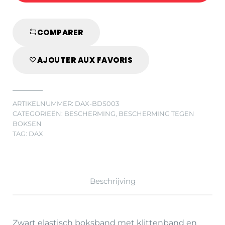
COMPARER
AJOUTER AUX FAVORIS
ARTIKELNUMMER:
DAX-BDS003
CATEGORIEËN:
BESCHERMING
,
BESCHERMING TEGEN
BOKSEN
TAG:
DAX
Beschrijving
Zwart elastisch boksband met klittenband en