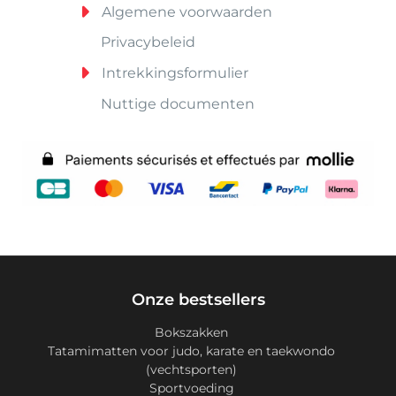
Algemene voorwaarden
Privacybeleid
Intrekkingsformulier
Nuttige documenten
Onze bestsellers
Bokszakken
Tatamimatten voor judo, karate en taekwondo
(vechtsporten)
Sportvoeding