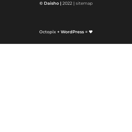
© Daisho |
2022 |
sitemap
Octopix
+ WordPress = ❤