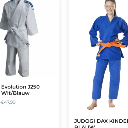
 Evolution J250
 Wit/Blauw
-
€
47,99
JUDOGI DAX KINDE
BLAUW