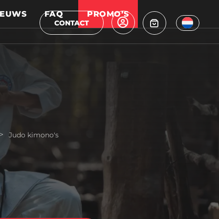
IEUWS
FAQ
PROMO’S
CONTACT
>
Judo kimono's