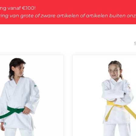
ing vanaf €100!
ing van grote of zware artikelen of artikelen buiten on
eerd
iteit