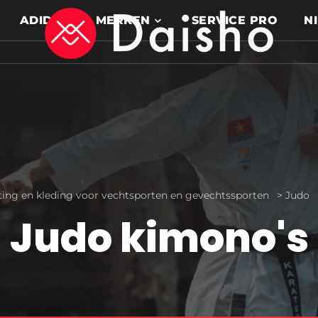
ADIDAS
MERKEN
SERVICE PRO
N
ting en kleding voor vechtsporten en gevechtssporten
>
Judo
Judo kimono's