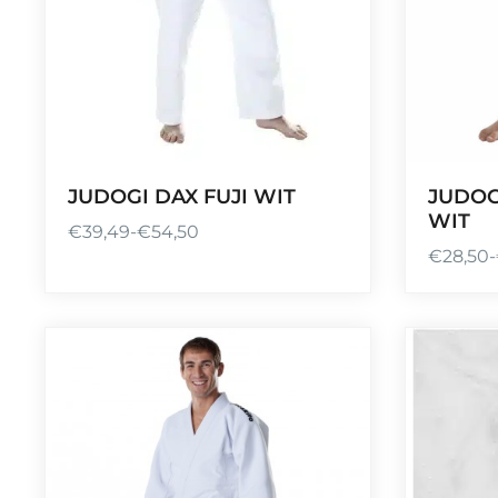
JUDOGI DAX FUJI WIT
JUDOG
WIT
€
39,49
-
€
54,50
P
€
28,50
-
P
r
r
i
i
j
j
s
s
k
k
l
l
a
a
s
s
s