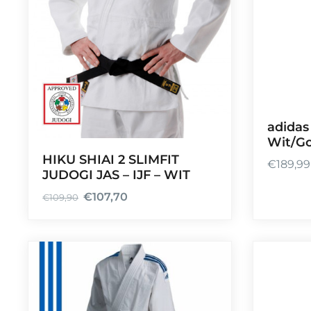
,
9
9
t
o
t
€
adidas
1
Wit/Go
9
HIKU SHIAI 2 SLIMFIT
€
189,99
9
JUDOGI JAS – IJF – WIT
,
€
107,70
€
109,90
9
O
H
9
o
u
r
i
s
d
p
i
r
g
o
e