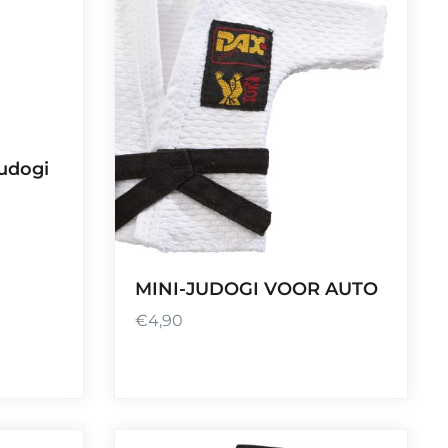
9
,
9
9
t
o
udogi
t
€
7
9
,
MINI-JUDOGI VOOR AUTO
9
€
4,90
9