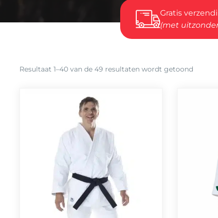
Gratis verzend
(met uitzonder
Gesort
Resultaat 1–40 van de 49 resultaten wordt getoond
op
popular