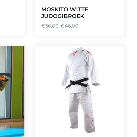
MOSKITO WITTE
JUDOGIBROEK
€
36,00
-
€
46,00
P
r
i
j
s
k
l
a
s
s
e
:
€
3
6