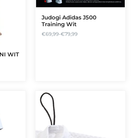
Judogi Adidas J500
Training Wit
€
69,99
-
€
79,99
P
r
i
NI WIT
j
s
k
l
a
s
s
e
:
€
6