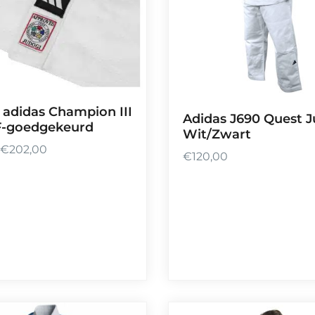
e
:
€
2
6
,
 adidas Champion III
Adidas J690 Quest J
0
F-goedgekeurd
Wit/Zwart
0
€
202,00
t
€
120,00
o
t
€
4
2
,
0
0