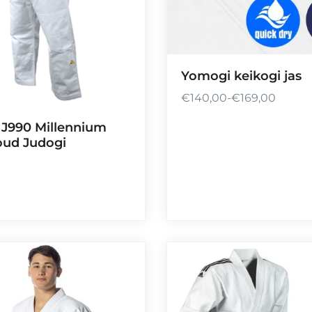
Yomogi keikogi jas
€
140,00
-
€
169,00
P
r
 J990 Millennium
i
ud Judogi
j
s
k
l
a
s
s
e
: