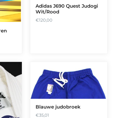
Adidas J690 Quest Judogi
,
Wit/Rood
0
0
€
120,00
t
ren
o
t
€
4
6
,
0
0
Blauwe judobroek
€
35,01