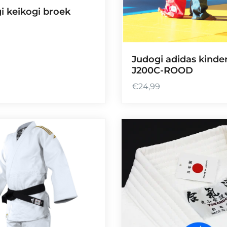
0
 keikogi broek
t
0
o
t
Judogi adidas kinde
€
J200C-ROOD
6
7
€
24,99
,
9
1