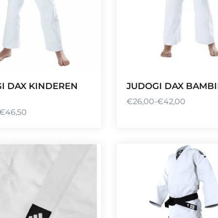
I DAX KINDEREN
JUDOGI DAX BAMBI
€
26,00
-
€
42,00
P
€
46,50
r
i
j
s
k
l
a
s
s