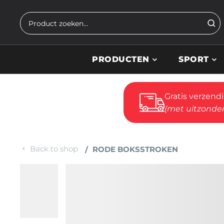
Skip to main content
Zoeken
PRODUCTEN
SPORT
Gratis verzend
(met uitzonder
Back to shop
RODE BOKSSTROKEN