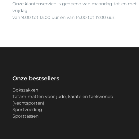
Onze klantenservice is geopend van maandag tot en met
vrijdag
van 9.00 tot 13.00 uur en van 14.00 tot 17.00 uur.
Onze bestsellers
Bokszakken
Tatamimatten voor judo, karate en taekwondo
(vechtsporten)
Sportvoeding
Sporttassen