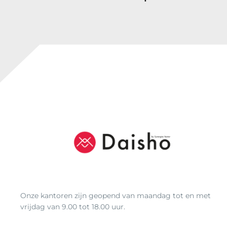
t
o
t
€
2
8
,
9
3
Onze kantoren zijn geopend van maandag tot en met
vrijdag van 9.00 tot 18.00 uur.