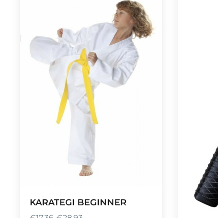
KARATEGI BEGINNER
€
17,36
-
€
28,93