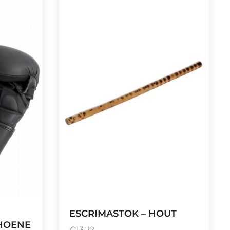
ESCRIMASTOK – HOUT
HOENE
€
13,22