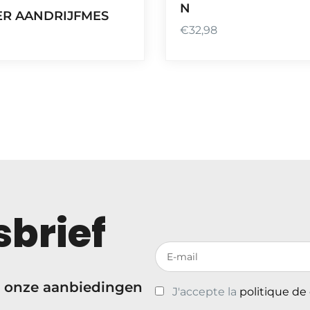
N
R AANDRIJFMES
€
32,98
brief
Votre adresse de messagerie
 onze aanbiedingen
J'accepte la
politique de