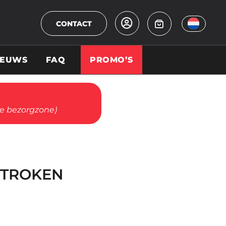
CONTACT
IEUWS
FAQ
PROMO’S
ze bezorgzone)
STROKEN