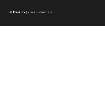
© Daisho |
2022 |
sitemap