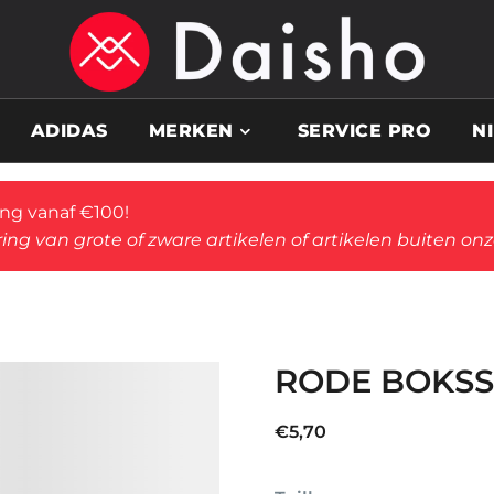
ADIDAS
MERKEN
SERVICE PRO
N
ing vanaf €100!
ing van grote of zware artikelen of artikelen buiten on
RODE BOKS
€
5,70