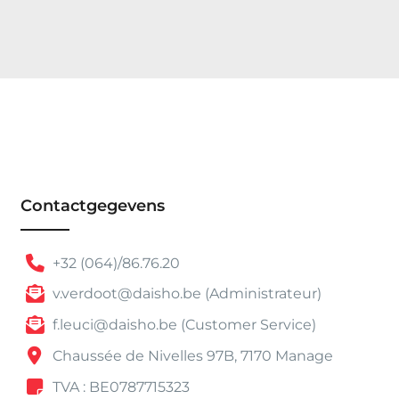
Contactgegevens
+32 (064)/86.76.20
v.verdoot@daisho.be (Administrateur)
f.leuci@daisho.be (Customer Service)
Chaussée de Nivelles 97B, 7170 Manage
TVA : BE0787715323