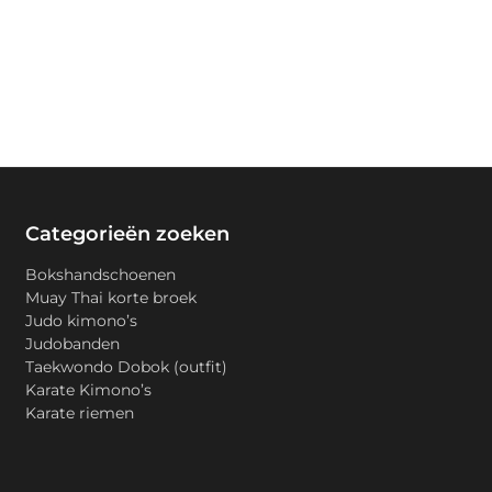
Categorieën zoeken
Bokshandschoenen
Muay Thai korte broek
Judo kimono’s
Judobanden
Taekwondo Dobok (outfit)
Karate Kimono’s
Karate riemen