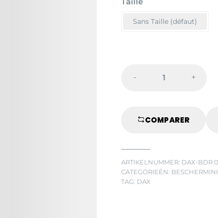
Taille
Sans Taille (défaut)
-
+
RODE
BOKSSTROK
quantity
COMPARER
ARTIKELNUMMER:
DAX-BDR 
CATEGORIEËN:
BESCHERMIN
TAG:
DAX