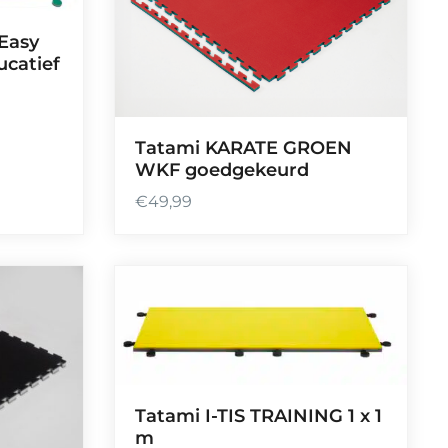
 Easy
ucatief
Tatami KARATE GROEN
WKF goedgekeurd
€
49,99
Tatami I-TIS TRAINING 1 x 1
m