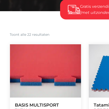
Gratis verzend
(met uitzonder
Gesorteerd
Toont alle 22 resultaten
op
populariteit
BASIS MULTISPORT
Tatam