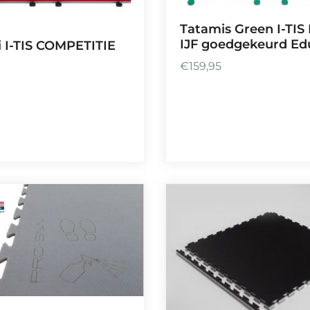
t
Tatamis Green I-TIS
€
IJF goedgekeurd Ed
 I-TIS COMPETITIE
3
1
€
159,95
,
5
0