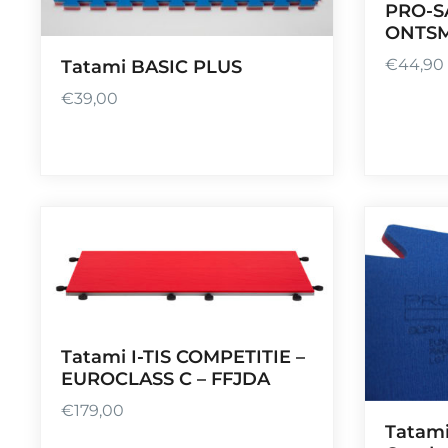
PRO-S
,
9
ONTSM
0
0
€
44,90
Tatami BASIC PLUS
€
39,00
Tatami I-TIS COMPETITIE –
EUROCLASS C – FFJDA
€
179,00
Tatam