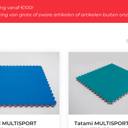
ing vanaf €100!
ing van grote of zware artikelen of artikelen buiten on
i MULTISPORT
Tatami MULTISPOR