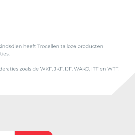
0
t
o
t
€
1
sindsdien heeft Trocellen talloze producten
0
ies.
4
,
eraties zoals de WKF, JKF, IJF, WAKO, ITF en WTF.
0
0
 (obligatoire)