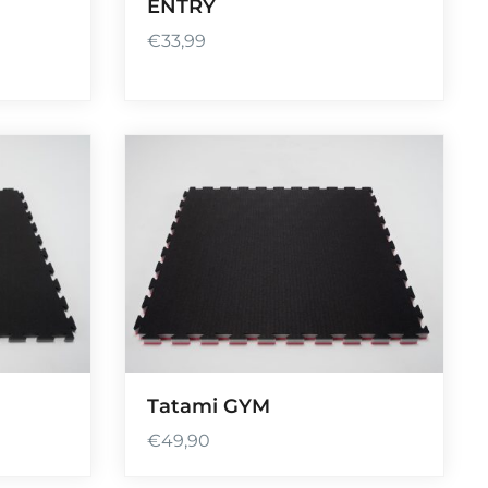
ENTRY
€
33,99
Tatami GYM
€
49,90