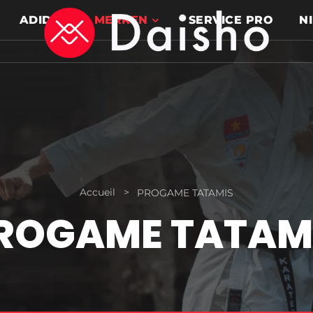
ADIDAS
MERKEN
SERVICE PRO
N
Accueil
>
PROGAME TATAMIS
ROGAME TATAM