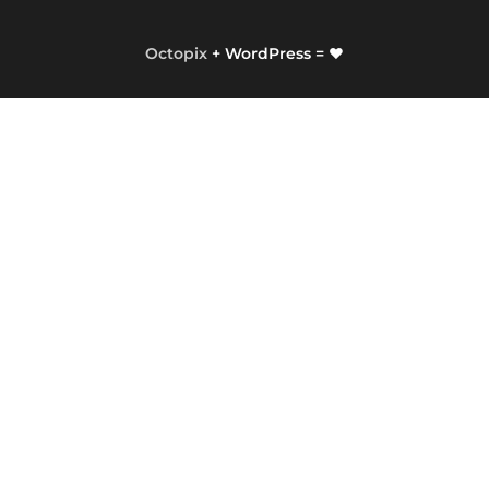
Octopix
+ WordPress = ❤