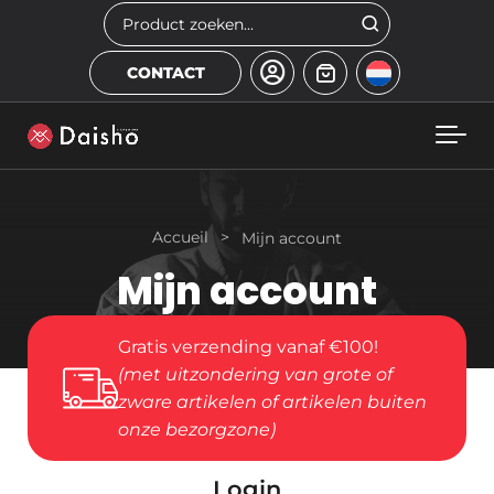
Skip to main content
Zoeken
CONTACT
Accueil
>
Mijn account
Mijn account
Gratis verzending vanaf €100!
(met uitzondering van grote of
zware artikelen of artikelen buiten
onze bezorgzone)
Login