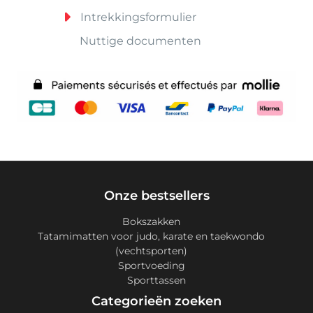
Intrekkingsformulier
Nuttige documenten
Onze bestsellers
Bokszakken
Tatamimatten voor judo, karate en taekwondo
(vechtsporten)
Sportvoeding
Sporttassen
Categorieën zoeken