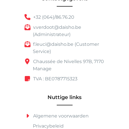
+32 (064)/86.76.20
v.verdoot@daisho.be
(Administrateur)
f.leuci@daisho.be (Customer
Service)
Chaussée de Nivelles 97B, 7170
Manage
TVA : BE0787715323
Nuttige links
Algemene voorwaarden
Privacybeleid