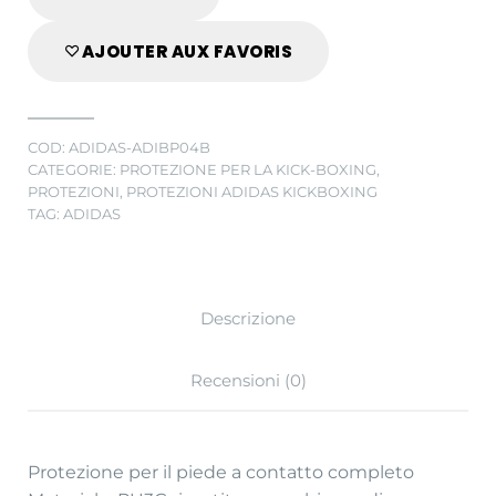
Blu
quantity
AJOUTER AUX FAVORIS
COD:
ADIDAS-ADIBP04B
CATEGORIE:
PROTEZIONE PER LA KICK-BOXING
,
PROTEZIONI
,
PROTEZIONI ADIDAS KICKBOXING
TAG:
ADIDAS
Descrizione
Recensioni (0)
Protezione per il piede a contatto completo