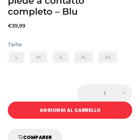
piede a contatto
completo – Blu
€
39,99
Taille
L
M
S
XL
XS
Protezione
-
+
del
piede
AGGIUNGI AL CARRELLO
a
contatto
completo
-
COMPARER