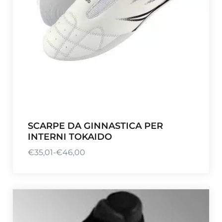
SCARPE DA GINNASTICA PER
INTERNI TOKAIDO
€
35,01
-
€
46,00
F
a
s
c
i
a