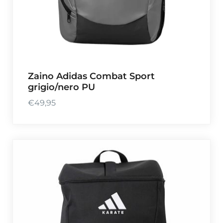
Zaino Adidas Combat Sport
grigio/nero PU
€
49,95