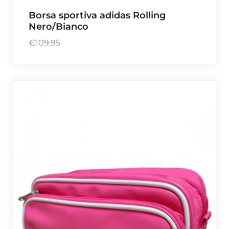
4
Borsa sportiva adidas Rolling
,
Nero/Bianco
9
9
€
109,95
a
€
4
9
,
9
9