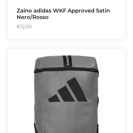
5
Zaino adidas WKF Approved Satin
,
Nero/Rosso
9
9
€
12,50
a
€
4
9
,
9
9