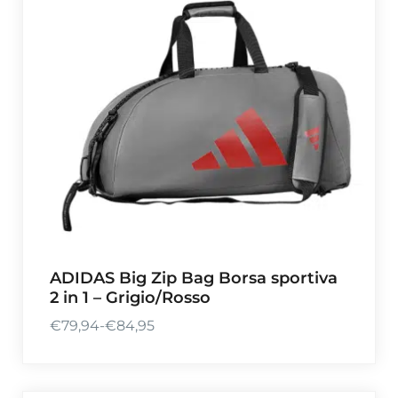
ADIDAS Big Zip Bag Borsa sportiva
2 in 1 – Grigio/Rosso
€
79,94
-
€
84,95
F
a
s