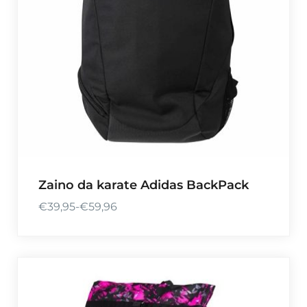
Zaino da karate Adidas BackPack
€
39,95
-
€
59,96
F
a
s
c
i
a