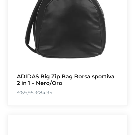
ADIDAS Big Zip Bag Borsa sportiva
2 in 1 – Nero/Oro
€
69,95
-
€
84,95
F
a
s
c
i
a