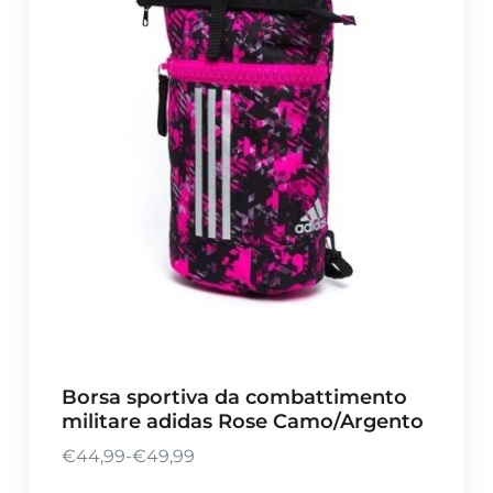
d
i
p
r
e
z
z
o
:
d
a
€
3
9
Borsa sportiva da combattimento
,
militare adidas Rose Camo/Argento
9
5
€
44,99
-
€
49,99
F
a