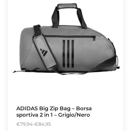
d
i
p
r
e
z
z
o
:
d
a
€
6
9
ADIDAS Big Zip Bag – Borsa
,
sportiva 2 in 1 – Grigio/Nero
9
5
€
79,94
-
€
84,95
F
a