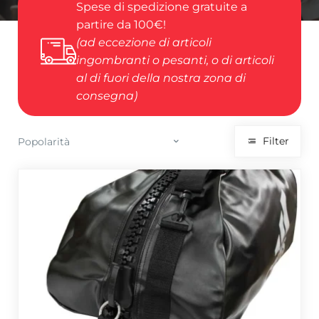
Spese di spedizione gratuite a
partire da 100€!
(ad eccezione di articoli
ingombranti o pesanti, o di articoli
al di fuori della nostra zona di
consegna)
Filter