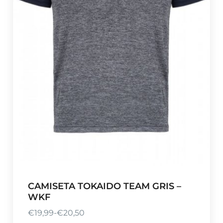
CAMISETA TOKAIDO TEAM GRIS –
WKF
€
19,99
-
€
20,50
R