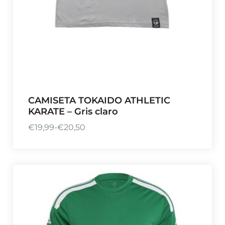
:
2
€
,
1
7
5
5
,
.
9
5
.
CAMISETA TOKAIDO ATHLETIC
KARATE – Gris claro
€
19,99
-
€
20,50
R
a
n
g
o
d
e
p