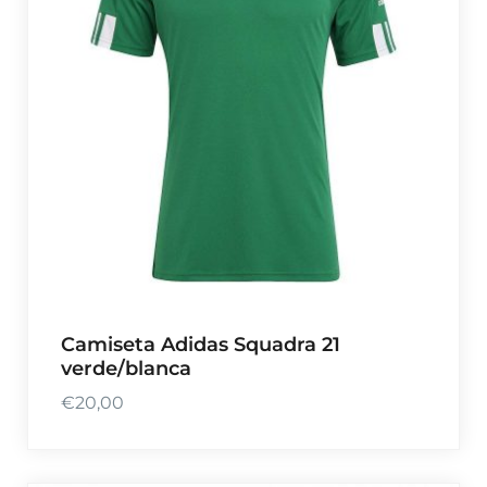
r
e
c
i
o
s
:
d
e
s
d
e
Camiseta Adidas Squadra 21
€
verde/blanca
1
9
€
20,00
,
9
9