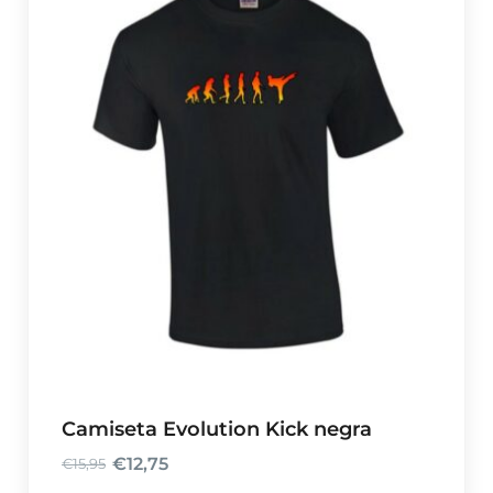
Camiseta Evolution Kick negra
€
12,75
€
15,95
E
E