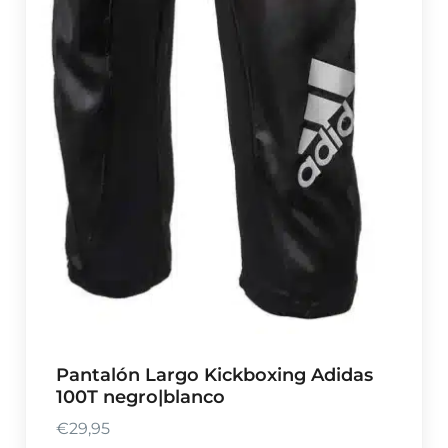
Pantalón Largo Kickboxing Adidas
100T negro|blanco
€
29,95