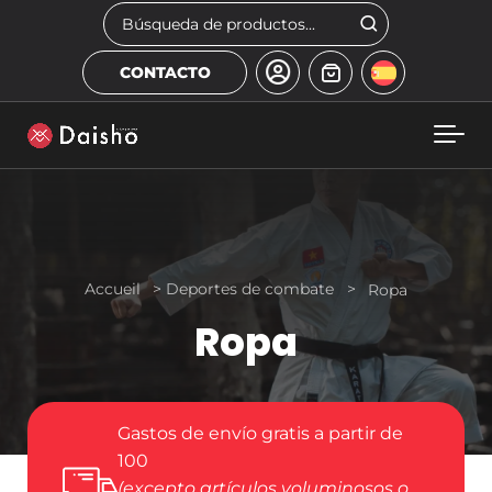
Skip to main content
Buscar
CONTACTO
Accueil
>
Deportes de combate
>
Ropa
Ropa
Gastos de envío gratis a partir de
100
(excepto artículos voluminosos o