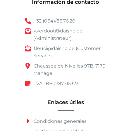
Información de contacto
+32 (064)/86.76.20
v.verdoot@daisho.be
(Administrateur)
f.leuci@daisho.be (Customer
Service)
Chaussée de Nivelles 97B, 7170
Manage
TVA : BE0787715323
Enlaces útiles
Condiciones generales