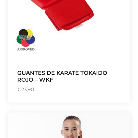
d
e
€
7
2
,
5
0
h
GUANTES DE KARATE TOKAIDO
a
ROJO – WKF
s
€
23,90
t
a
€
8
9
,
5