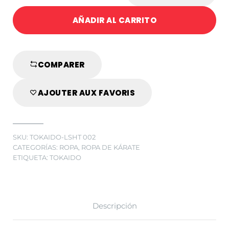
CAMISETA
AÑADIR AL CARRITO
TOKAIDO
ATHLETIC
JAPAN
COMPARER
AJOUTER AUX FAVORIS
SKU:
TOKAIDO-LSHT 002
CATEGORÍAS:
ROPA
,
ROPA DE KÁRATE
ETIQUETA:
TOKAIDO
Descripción