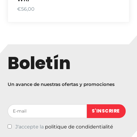
s
€
56,00
t
a
€
8
6
,
Boletín
5
0
Un avance de nuestras ofertas y promociones
Votre adresse de messagerie (obligatoire)
J'accepte la
politique de condidentialité