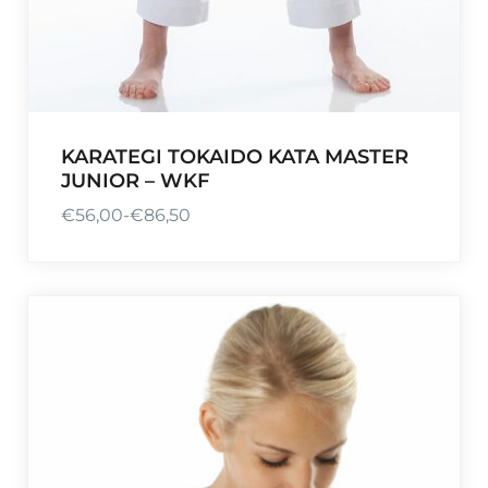
KARATEGI TOKAIDO KATA MASTER
JUNIOR – WKF
€
56,00
-
€
86,50
R
a
n
g
o
d
e
p
r
e