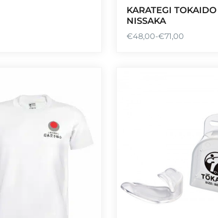
KARATEGI TOKAIDO
NISSAKA
€
48,00
-
€
71,00
R
a
n
g
o
d
e
p
r
e
c
i
o
s
: