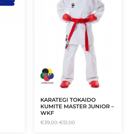
KARATEGI TOKAIDO
KUMITE MASTER JUNIOR –
WKF
€
39,00
-
€
51,00
R
a