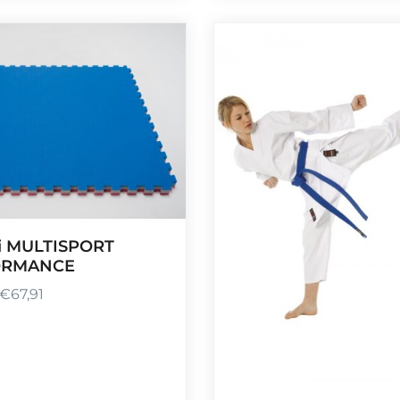
i MULTISPORT
ORMANCE
€
67,91