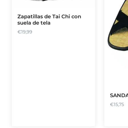
a
s
Zapatillas de Tai Chi con
t
suela de tela
a
€
19,99
€
1
2
0
,
0
0
SANDA
€
15,75