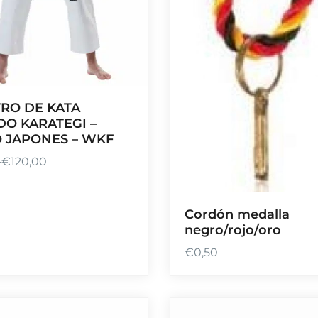
RO DE KATA
DO KARATEGI –
O JAPONES – WKF
-
€
120,00
Cordón medalla
negro/rojo/oro
€
0,50