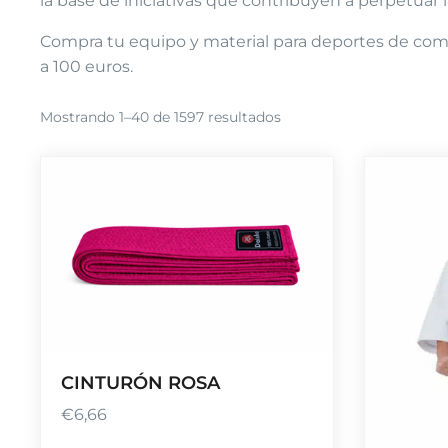
la base de iniciativas que contribuyen a perpetuar la
Compra tu equipo y material para deportes de comba
a 100 euros.
Ordenado
Mostrando 1–40 de 1597 resultados
por
popularidad
CINTURÓN ROSA
€
6,66