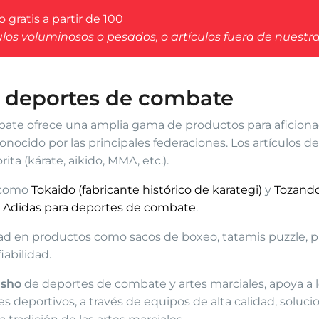
 gratis a partir de 100
ulos voluminosos o pesados, o artículos fuera de nuestr
y deportes de combate
te ofrece una amplia gama de productos para aficionad
ocido por las principales federaciones. Los artículos del
ita (kárate, aikido, MMA, etc.).
e como
Tokaido (fabricante histórico de karategi)
y
Tozando
a
Adidas para deportes de combate
.
idad en productos como sacos de boxeo, tatamis puzzle,
iabilidad.
isho
de deportes de combate y artes marciales, apoya a lo
s deportivos, a través de equipos de alta calidad, soluc