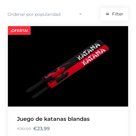
Filter
¡OFERTA!
Juego de katanas blandas
€
23,99
€
30,00
E
E