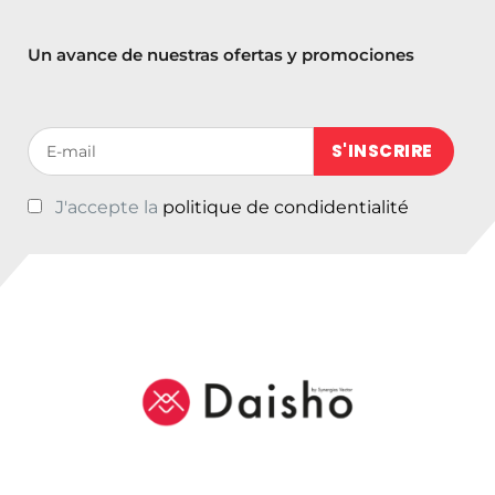
i
a
n
l
Un avance de nuestras ofertas y promociones
a
e
l
s
e
:
Votre adresse de messagerie (obligatoire)
r
€
a
4
:
3
J'accepte la
politique de condidentialité
€
,
5
5
0
0
,
.
0
0
.