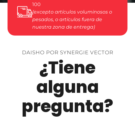
100
(excepto artículos voluminosos o
pesados, o artículos fuera de
nuestra zona de entrega)
DAISHO POR SYNERGIE VECTOR
¿Tiene
alguna
pregunta?