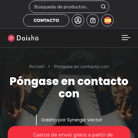
Skip to main content
Buscar
CONTACTO
Accueil
>
Póngase en contacto con
Póngase en contacto
con
Daisho por Synergie Vector
Gastos de envío gratis a partir de