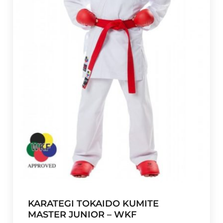
i
o
s
:
d
e
s
d
e
€
4
8
,
0
0
h
KARATEGI TOKAIDO KUMITE
a
MASTER JUNIOR – WKF
s