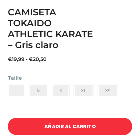
CAMISETA
TOKAIDO
ATHLETIC KARATE
– Gris claro
Rango
€
19,99
-
€
20,50
de
precios:
Taille
desde
€19,99
L
M
S
XL
XS
hasta
€20,50
AÑADIR AL CARRITO