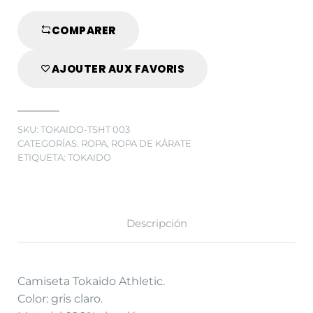
COMPARER
AJOUTER AUX FAVORIS
SKU:
TOKAIDO-TSHT 003
CATEGORÍAS:
ROPA
,
ROPA DE KÁRATE
ETIQUETA:
TOKAIDO
Descripción
Camiseta Tokaido Athletic.
Color: gris claro.