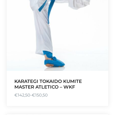
KARATEGI TOKAIDO KUMITE
MASTER ATLETICO – WKF
€
142,50
-
€
150,50
R
a
n