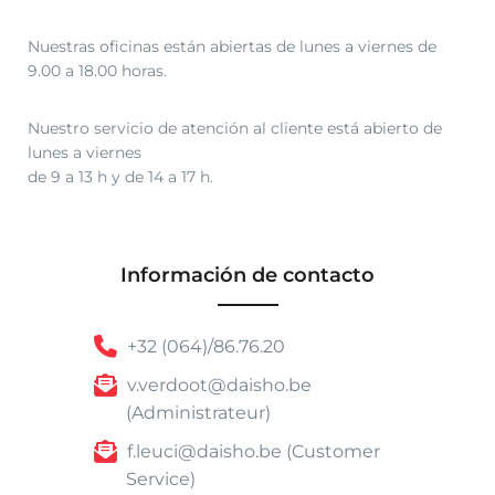
0
.
Nuestras oficinas están abiertas de lunes a viernes de
9.00 a 18.00 horas.
Nuestro servicio de atención al cliente está abierto de
lunes a viernes
de 9 a 13 h y de 14 a 17 h.
Información de contacto
+32 (064)/86.76.20
v.verdoot@daisho.be
(Administrateur)
f.leuci@daisho.be (Customer
Service)