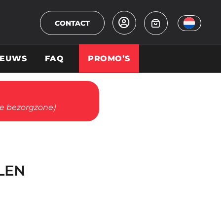
CONTACT
IEUWS
FAQ
PROMO’S
ze bezorgzone)
LEN