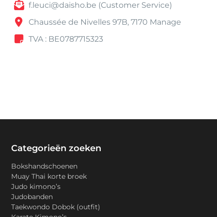
f.leuci@daisho.be (Customer Service)
Chaussée de Nivelles 97B, 7170 Manage
TVA : BE0787715323
Categorieën zoeken
Bokshandschoenen
Muay Thai korte broek
Judo kimono’s
Judobanden
Taekwondo Dobok (outfit)