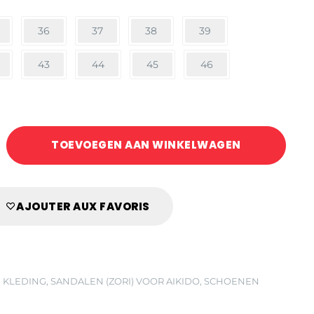
36
37
38
39
43
44
45
46
TOEVOEGEN AAN WINKELWAGEN
AJOUTER AUX FAVORIS
 KLEDING
,
SANDALEN (ZORI) VOOR AIKIDO
,
SCHOENEN