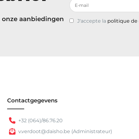
Votre adresse de messagerie
1
,
 onze aanbiedingen
0
J'accepte la
politique de
1
t
o
t
€
3
5
,
0
1
Contactgegevens
+32 (064)/86.76.20
v.verdoot@daisho.be (Administrateur)