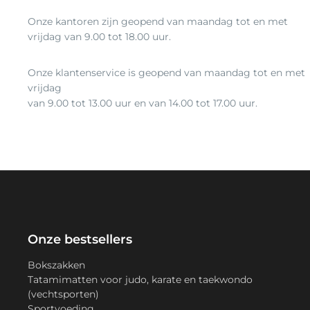
Onze kantoren zijn geopend van maandag tot en met
vrijdag van 9.00 tot 18.00 uur.
Onze klantenservice is geopend van maandag tot en met
vrijdag
van 9.00 tot 13.00 uur en van 14.00 tot 17.00 uur.
Onze bestsellers
Bokszakken
Tatamimatten voor judo, karate en taekwondo
(vechtsporten)
Sportvoeding