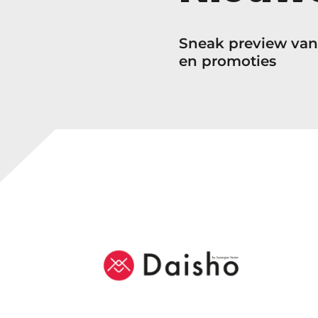
3
,
Sneak preview van
0
en promoties
0
t
o
t
€
4
8
,
0
0