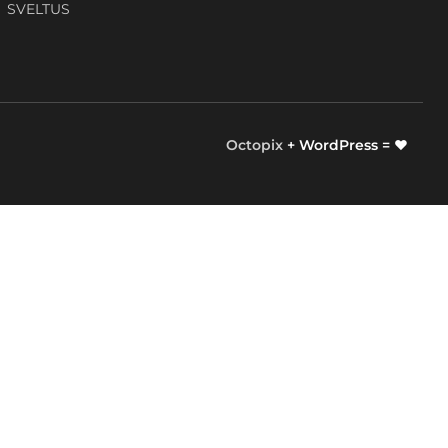
SVELTUS
Octopix
+ WordPress = ❤