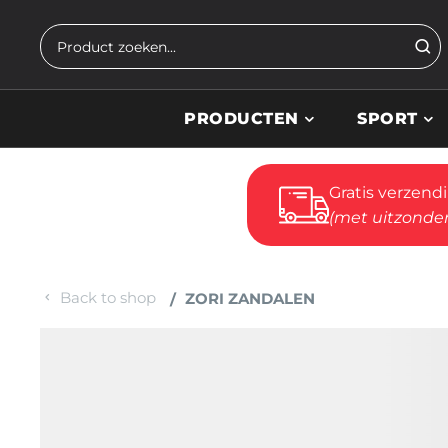
Skip to main content
Zoeken
PRODUCTEN
SPORT
Gratis verzend
(met uitzonder
Back to shop
ZORI ZANDALEN