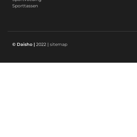
Sporttassen
© Daisho |
2022 |
sitemap