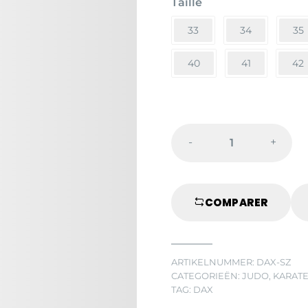
Taille
33
34
35
40
41
42
-
+
ZORI
ZANDALEN
quantity
COMPARER
ARTIKELNUMMER:
DAX-SZ
CATEGORIEËN:
JUDO
,
KARATE
TAG:
DAX