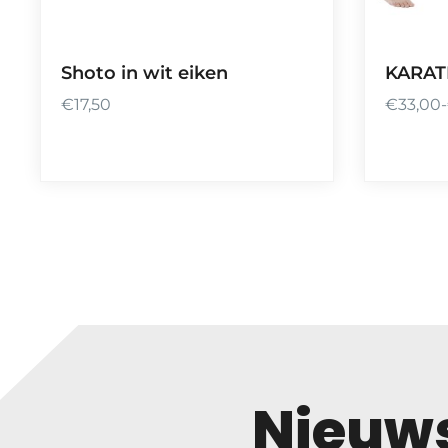
Shoto in wit eiken
KARAT
€
17,50
€
33,00
-
P
r
i
j
s
k
l
a
s
s
e
:
Nieuws
€
3