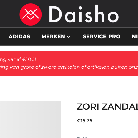
ADIDAS
MERKEN
SERVICE PRO
N
ing vanaf €100!
ing van grote of zware artikelen of artikelen buiten on
ZORI ZANDA
€
15,75