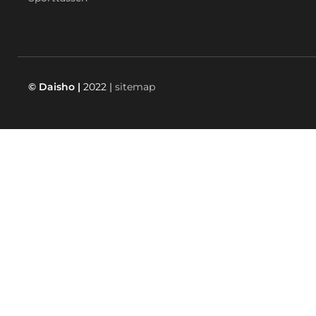
© Daisho |
2022 |
sitemap