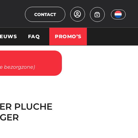
CONTACT
IEUWS
FAQ
PROMO’S
ze bezorgzone)
ER PLUCHE
NGER