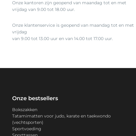
Onze kantoren zijn geopend van maandag tot en met
vrijdag van 9.00 tot 18.00 uur.
Onze klantenservice is geopend van maandag tot en met
vrijdag
van 9.00 tot 13.00 uur en van 14.00 tot 17.00 uur.
Onze bestsellers
Bokszakken
Tatamimatten voor judo, karate en taekwondo
(vechtsporten)
Sportvoeding
Sporttassen