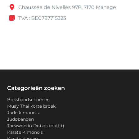
Chaussée de Nivelles 97B, 7170 Manage
TVA : BE0787715323
Categorieën zoeken
Bokshandschoenen
Muay Thai korte broek
Judo kimono’s
Judobanden
Taekwondo Dobok (outfit)
Karate Kimono’s
Karate riemen