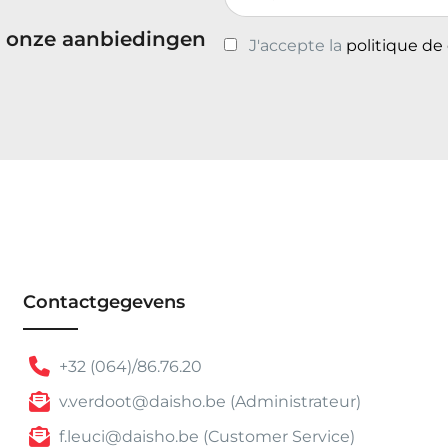
 onze aanbiedingen
J'accepte la
politique de
Contactgegevens
+32 (064)/86.76.20
v.verdoot@daisho.be (Administrateur)
f.leuci@daisho.be (Customer Service)