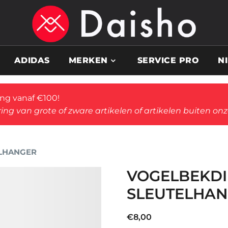
ADIDAS
MERKEN
SERVICE PRO
N
ing vanaf €100!
ing van grote of zware artikelen of artikelen buiten on
ELHANGER
VOGELBEKDI
SLEUTELHA
€
8,00