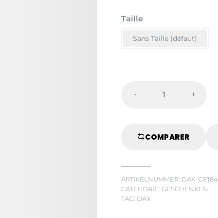
Taille
Sans Taille (défaut)
-
+
VOGELBEKDI
PLUCHE
SLEUTELHA
COMPARER
quantity
ARTIKELNUMMER:
DAX-GE18
CATEGORIE:
GESCHENKEN
TAG:
DAX