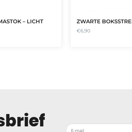
MASTOK – LICHT
ZWARTE BOKSSTR
€
6,90
brief
Votre adresse de messagerie