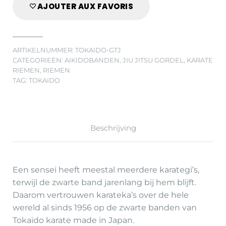
AJOUTER AUX FAVORIS
ARTIKELNUMMER:
TOKAIDO-GTJ
CATEGORIEËN:
AIKIDOBANDEN
,
JIU JITSU GORDEL
,
KARATE
RIEMEN
,
RIEMEN
TAG:
TOKAIDO
Beschrijving
Een sensei heeft meestal meerdere karategi’s,
terwijl de zwarte band jarenlang bij hem blijft.
Daarom vertrouwen karateka’s over de hele
wereld al sinds 1956 op de zwarte banden van
Tokaido karate made in Japan.