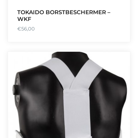
2
0
TOKAIDO BORSTBESCHERMER –
,
WKF
5
€
56,00
0
.