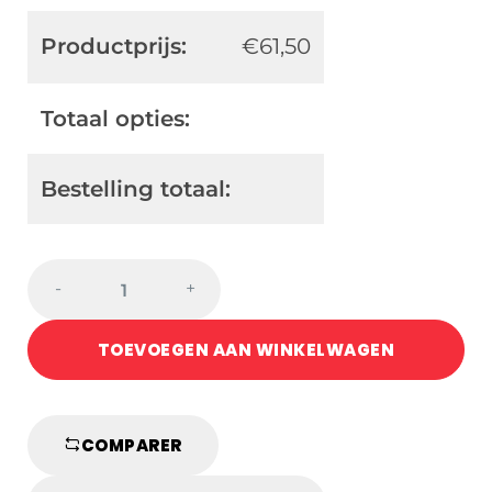
Productprijs:
€
61,50
Totaal opties:
Bestelling totaal:
TOKAIDO
-
+
ZWARTE
BAND
TOEVOEGEN AAN WINKELWAGEN
IN
KATOEN
MADE
IN
COMPARER
JAPAN
quantity