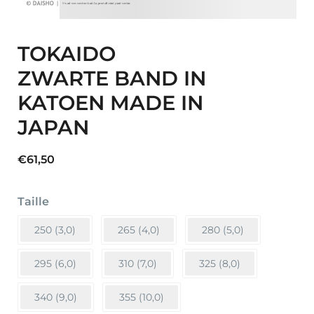
TOKAIDO
ZWARTE BAND IN
KATOEN MADE IN
JAPAN
€
61,50
Taille
250 (3,0)
265 (4,0)
280 (5,0)
295 (6,0)
310 (7,0)
325 (8,0)
340 (9,0)
355 (10,0)