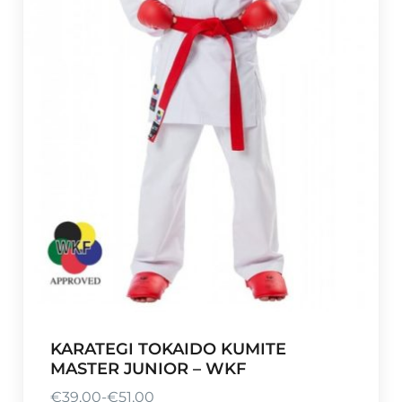
:
€
9
4
,
0
0
t
o
t
€
1
2
0
,
0
KARATEGI TOKAIDO KUMITE
0
MASTER JUNIOR – WKF
€
39,00
-
€
51,00