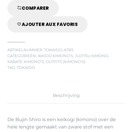
COMPARER
AJOUTER AUX FAVORIS
ARTIKELNUMMER:
TOKAIDO-ATBS
CATEGORIEËN:
AIKIDO KIMONO'S
,
JUJITSU KIMONO
,
KARATE KIMONO'S
,
OUTFITS (KIMONO'S)
TAG:
TOKAIDO
Beschrijving
De Bujin Shiro is een keikogi (kimono) over de
hele lengte gemaakt van zware stof met een