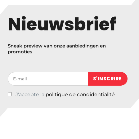
s
k
Nieuwsbrief
l
a
s
s
Sneak preview van onze aanbiedingen en
e
promoties
:
€
9
Votre adresse de messagerie (obligatoire)
7
,
J'accepte la
politique de condidentialité
0
1
t
o
t
€