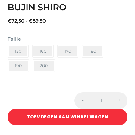
BUJIN SHIRO
Prijsklasse:
€
72,50
-
€
89,50
€72,50
tot
Taille
€89,50
150
160
170
180
190
200
KEIKOGI
-
+
TOKAIDO
BUJIN
TOEVOEGEN AAN WINKELWAGEN
SHIRO
quantity