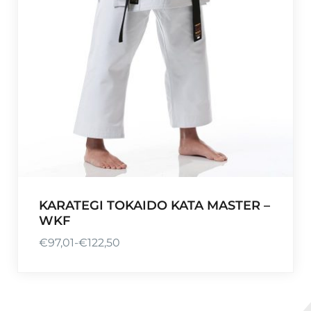
t
o
t
€
5
1
,
0
0
KARATEGI TOKAIDO KATA MASTER –
WKF
€
97,01
-
€
122,50
P
r
i
j