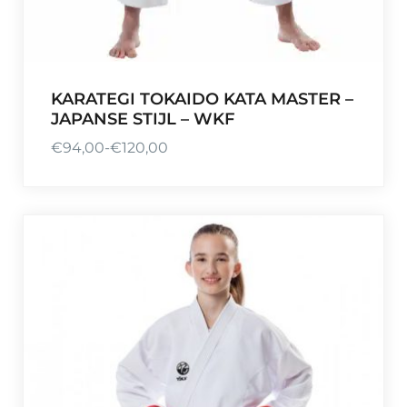
KARATEGI TOKAIDO KATA MASTER –
JAPANSE STIJL – WKF
€
94,00
-
€
120,00
P
r
i
j
s
k
l
a
s
s
e