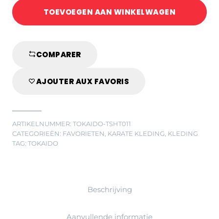
TOKAIDO
TOEVOEGEN AAN WINKELWAGEN
T-
SHIRT
quantity
COMPARER
AJOUTER AUX FAVORIS
ARTIKELNUMMER:
TOKAIDO-TSHT011
CATEGORIEËN:
FAVORIETEN
,
KARATE KLEDING
,
KLEDING
TAG:
TOKAIDO
Beschrijving
Aanvullende informatie