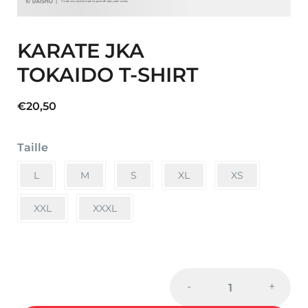
KARATE JKA
TOKAIDO T-SHIRT
€
20,50
Taille
L
M
S
XL
XS
XXL
XXXL
KARATE
-
+
JKA