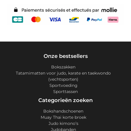
Onze bestsellers
Bokszakken
Tatamimatten voor judo, karate en taekwondo
(vechtsporten)
Sportvoeding
Sporttassen
Categorieën zoeken
Bokshandschoenen
Muay Thai korte broek
Judo kimono’s
Judobanden