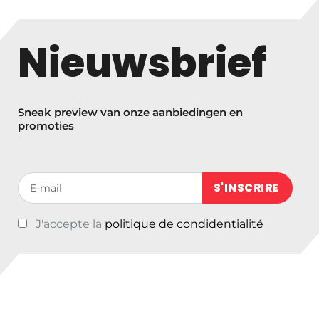
s
k
Nieuwsbrief
l
a
s
s
Sneak preview van onze aanbiedingen en
e
promoties
:
€
1
Votre adresse de messagerie (obligatoire)
4
2
J'accepte la
politique de condidentialité
,
5
0
t
o
t