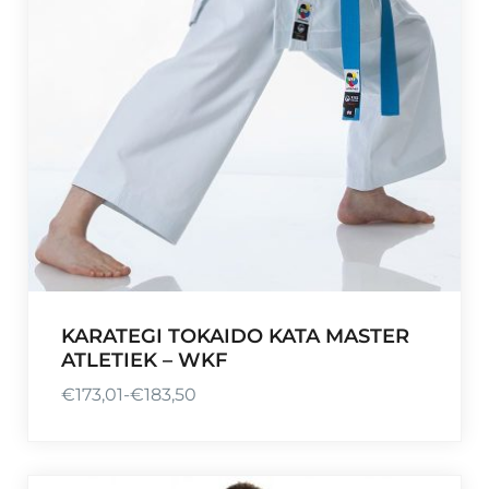
KARATEGI TOKAIDO KATA MASTER
ATLETIEK – WKF
€
173,01
-
€
183,50
P
r
i
j