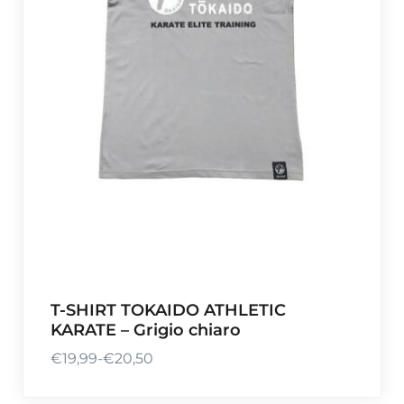
T-SHIRT TOKAIDO ATHLETIC
KARATE – Grigio chiaro
€
19,99
-
€
20,50
F
a