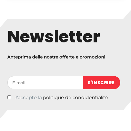
s
c
i
a
Newsletter
d
i
p
r
Anteprima delle nostre offerte e promozioni
e
z
z
Votre adresse de messagerie (obligatoire)
o
:
J'accepte la
politique de condidentialité
d
a
€
1
9