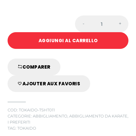
MAGLIETTA
-
+
KARATE
JKA
AGGIUNGI AL CARRELLO
TOKAIDO
quantity
COMPARER
AJOUTER AUX FAVORIS
COD:
TOKAIDO-TSHT011
CATEGORIE:
ABBIGLIAMENTO
,
ABBIGLIAMENTO DA KARATE
,
I PREFERITI
TAG:
TOKAIDO