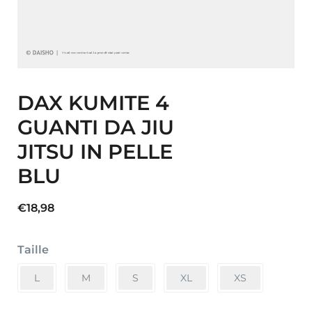
DAX KUMITE 4
GUANTI DA JIU
JITSU IN PELLE
BLU
€
18,98
Taille
L
M
S
XL
XS