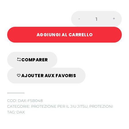
DAX
-
+
KUMITE
4
AGGIUNGI AL CARRELLO
GUANTI
DA
JIU
JITSU
COMPARER
IN
PELLE
AJOUTER AUX FAVORIS
BLU
quantity
COD:
DAX-FSB048
CATEGORIE:
PROTEZIONE PER IL JIU JITSU
,
PROTEZIONI
TAG:
DAX