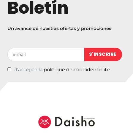
Boletín
,
5
0
Un avance de nuestras ofertas y promociones
Votre adresse de messagerie (obligatoire)
J'accepte la
politique de condidentialité