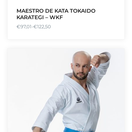
MAESTRO DE KATA TOKAIDO
KARATEGI – WKF
€
97,01
-
€
122,50
R
a
n
g
o
d
e
p
r
e
c
i
o
s