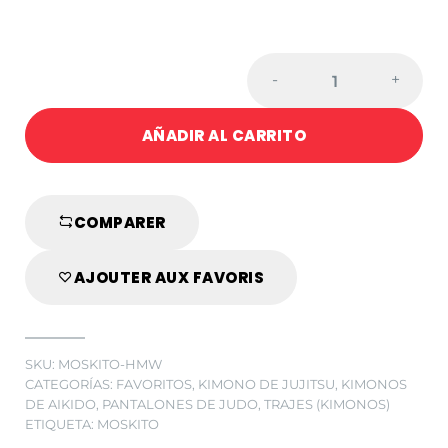
Cantidad
-
+
de
PANTALONES
AÑADIR AL CARRITO
DE
JUDO
MOSKITO
BLANCOS
COMPARER
AJOUTER AUX FAVORIS
SKU:
MOSKITO-HMW
CATEGORÍAS:
FAVORITOS
,
KIMONO DE JUJITSU
,
KIMONOS
DE AIKIDO
,
PANTALONES DE JUDO
,
TRAJES (KIMONOS)
ETIQUETA:
MOSKITO