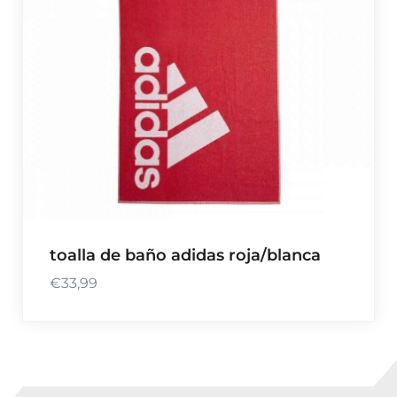
€
4
8
,
0
0
toalla de baño adidas roja/blanca
€
33,99