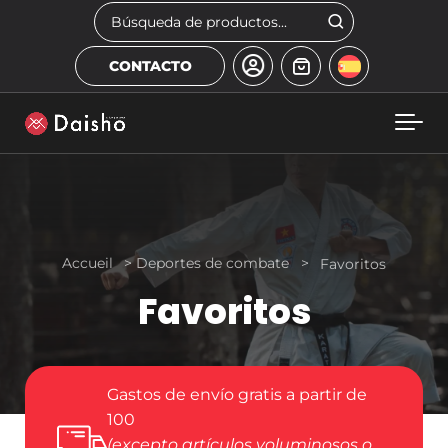
Skip to main content
Buscar
CONTACTO
Accueil
>
Deportes de combate
>
Favoritos
Favoritos
Gastos de envío gratis a partir de
100
(excepto artículos voluminosos o