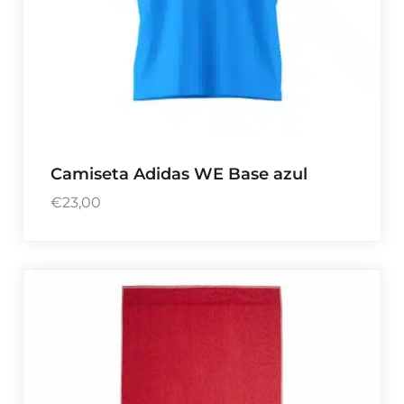
s
:
d
e
s
d
e
Camiseta Adidas WE Base azul
€
3
€
23,00
4
,
0
0
h
a
s
t
a