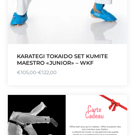
KARATEGI TOKAIDO SET KUMITE
MAESTRO «JUNIOR» – WKF
€
105,00
-
€
122,00
R
a
n
g
o
d
e
p