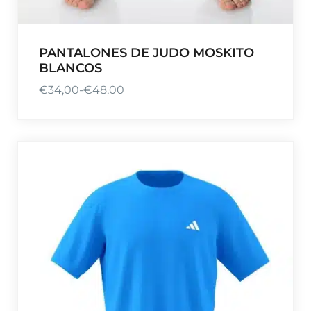
PANTALONES DE JUDO MOSKITO
BLANCOS
€
34,00
-
€
48,00
R
a
n
g
o
d
e
p
r
e
c
i
o