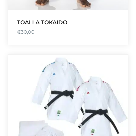
a
s
t
TOALLA TOKAIDO
a
€
30,00
€
8
2
,
6
4