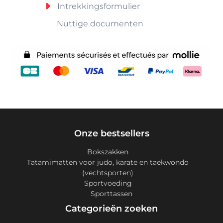
Intrekkingsformulier
Nuttige documenten
Onze bestsellers
Bokszakken
Tatamimatten voor judo, karate en taekwondo
(vechtsporten)
Sportvoeding
Sporttassen
Categorieën zoeken