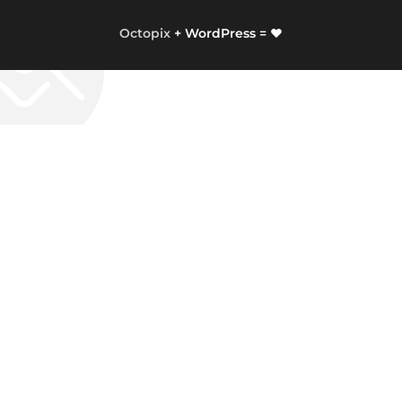
Octopix
+ WordPress = ❤