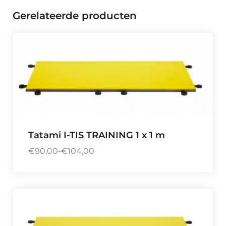
Gerelateerde producten
Tatami I-TIS TRAINING 1 x 1 m
€
90,00
-
€
104,00
P
r
i
j
s
k