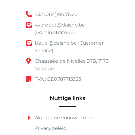
+32 (064)/86.76.20
v.verdoot@daisho.be
(Administrateur)
f.leuci@daisho.be (Customer
Service)
Chaussée de Nivelles 97B, 7170
Manage
TVA : BE0787715323
Nuttige links
Algemene voorwaarden
Privacybeleid