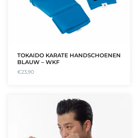
€
9
4
,
0
0
t
TOKAIDO KARATE HANDSCHOENEN
o
BLAUW – WKF
t
€
23,90
€
1
2
0
,
0
0