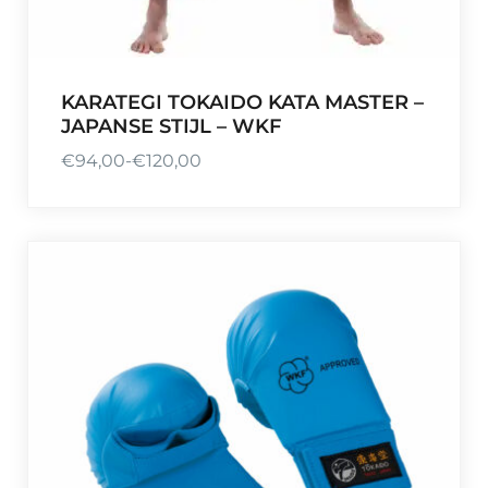
KARATEGI TOKAIDO KATA MASTER –
JAPANSE STIJL – WKF
€
94,00
-
€
120,00
P
r
i
j
s
k
l
a
s
s
e
: