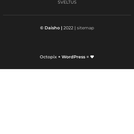
SVELTUS
© Daisho |
2022 |
sitemap
Octopix
+ WordPress = ❤