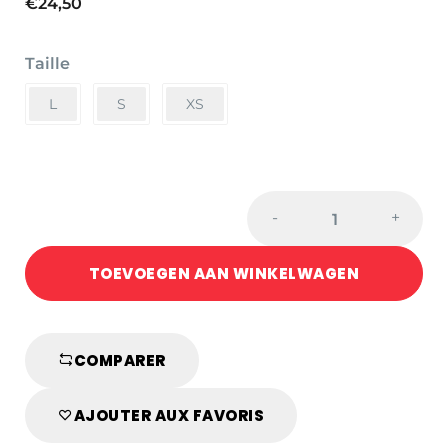
€
24,50
Taille
L
S
XS
TOKAIDO
-
+
RODE
KARATE
TOEVOEGEN AAN WINKELWAGEN
HANDSCHOENEN
MET
DUIM
-
COMPARER
WKF
quantity
AJOUTER AUX FAVORIS