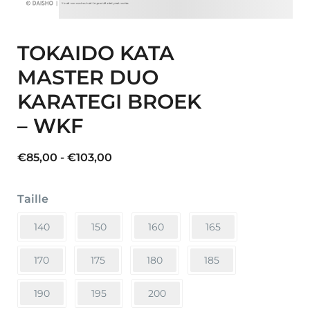
TOKAIDO KATA
MASTER DUO
KARATEGI BROEK
– WKF
Prijsklasse:
€
85,00
-
€
103,00
€85,00
tot
Taille
€103,00
140
150
160
165
170
175
180
185
190
195
200