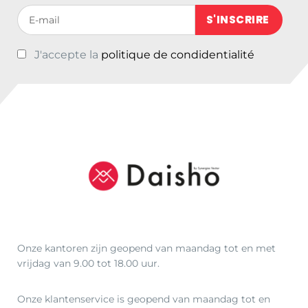
4
Votre adresse de messagerie (obligatoire)
8
,
J'accepte la
politique de condidentialité
0
0
t
o
t
€
7
1
,
0
0
Onze kantoren zijn geopend van maandag tot en met
vrijdag van 9.00 tot 18.00 uur.
Onze klantenservice is geopend van maandag tot en