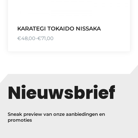
KARATEGI TOKAIDO NISSAKA
€
48,00
-
€
71,00
P
r
i
j
s
k
Nieuwsbrief
l
a
s
s
Sneak preview van onze aanbiedingen en
e
promoties
:
€