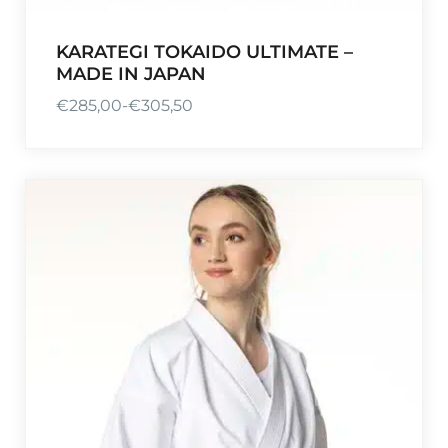
KARATEGI TOKAIDO ULTIMATE –
MADE IN JAPAN
€
285,00
-
€
305,50
P
r
i
j
s
k
l
a
s
s
e
:
€
2