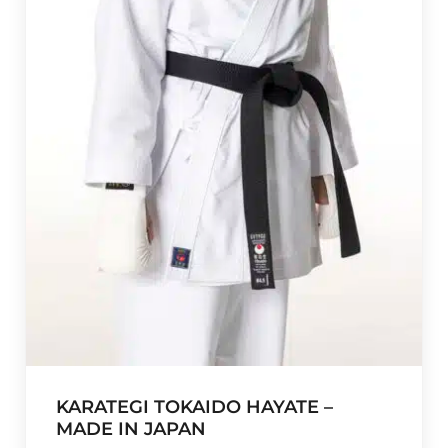
8
5
,
0
0
t
o
t
€
3
0
5
,
5
0
KARATEGI TOKAIDO HAYATE –
MADE IN JAPAN