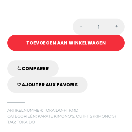
TOKAIDO
-
+
KATA
MASTER
TOEVOEGEN AAN WINKELWAGEN
DUO
KARATEGI
BROEK
-
COMPARER
WKF
quantity
AJOUTER AUX FAVORIS
ARTIKELNUMMER:
TOKAIDO-HTKMD
CATEGORIEËN:
KARATE KIMONO'S
,
OUTFITS (KIMONO'S)
TAG:
TOKAIDO