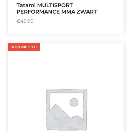
,
Tatami MULTISPORT
PERFORMANCE MMA ZWART
9
0
€
49,90
t
o
t
UITVERKOCHT
€
6
7
4
,
9
0