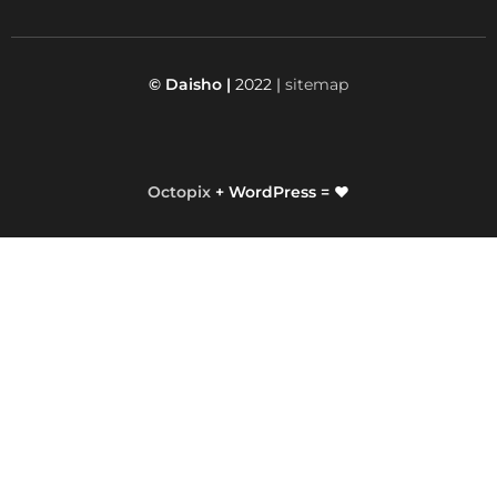
© Daisho |
2022 |
sitemap
Octopix
+ WordPress = ❤