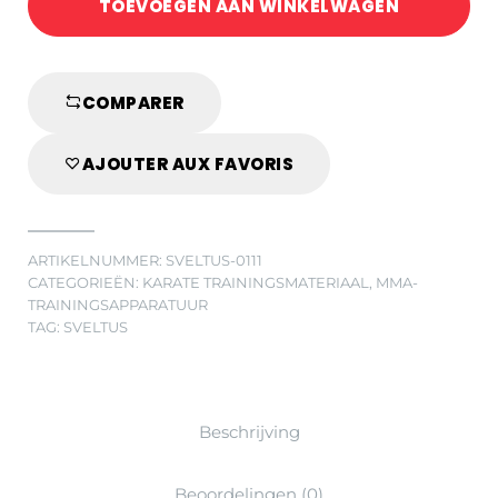
TOEVOEGEN AAN WINKELWAGEN
quantity
COMPARER
AJOUTER AUX FAVORIS
ARTIKELNUMMER:
SVELTUS-0111
CATEGORIEËN:
KARATE TRAININGSMATERIAAL
,
MMA-
TRAININGSAPPARATUUR
TAG:
SVELTUS
Beschrijving
Beoordelingen (0)