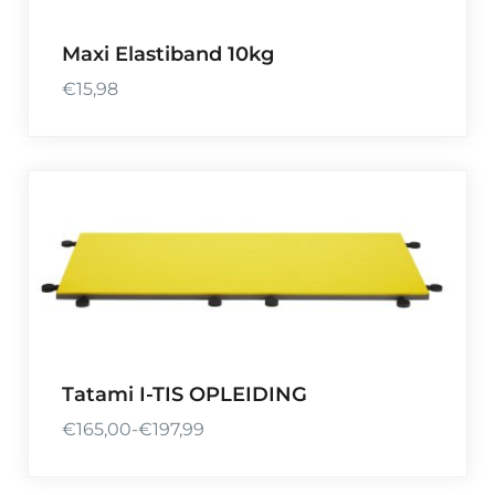
Maxi Elastiband 10kg
€
15,98
Tatami I-TIS OPLEIDING
€
165,00
-
€
197,99
P
r