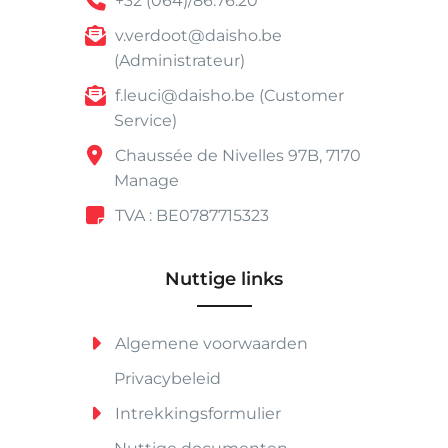
+32 (064)/86.76.20
v.verdoot@daisho.be
(Administrateur)
f.leuci@daisho.be (Customer
Service)
Chaussée de Nivelles 97B, 7170
Manage
TVA : BE0787715323
Nuttige links
Algemene voorwaarden
Privacybeleid
Intrekkingsformulier