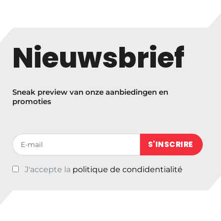
i
j
s
k
Nieuwsbrief
l
a
s
s
Sneak preview van onze aanbiedingen en
e
promoties
:
€
1
Votre adresse de messagerie (obligatoire)
6
5
J'accepte la
politique de condidentialité
,
0
0
t