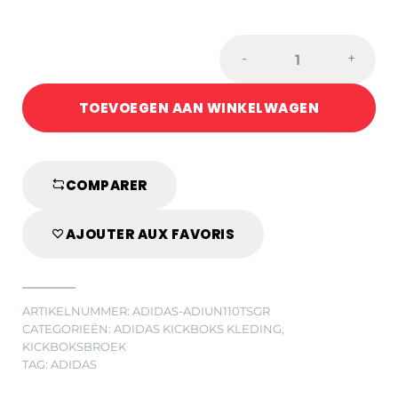
Adidas
-
+
lange
kickboxbroek
TOEVOEGEN AAN WINKELWAGEN
110T
zwart|limegroen
quantity
COMPARER
AJOUTER AUX FAVORIS
ARTIKELNUMMER:
ADIDAS-ADIUN110TSGR
CATEGORIEËN:
ADIDAS KICKBOKS KLEDING
,
KICKBOKSBROEK
TAG:
ADIDAS