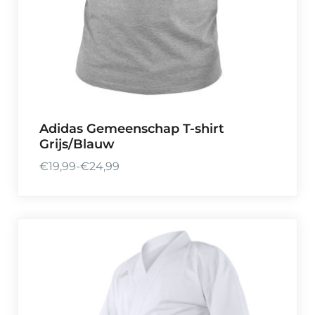
Adidas Gemeenschap T-shirt
Grijs/Blauw
€
19,99
-
€
24,99
P
r
i
j
s
k
l
a
s