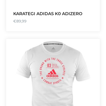
9
KARATEGI ADIDAS K0 ADIZERO
€
89,99