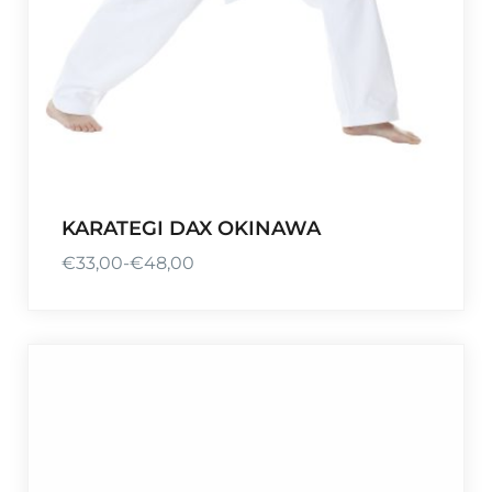
KARATEGI DAX OKINAWA
€
33,00
-
€
48,00
P
r
i
j
s
k
l
a