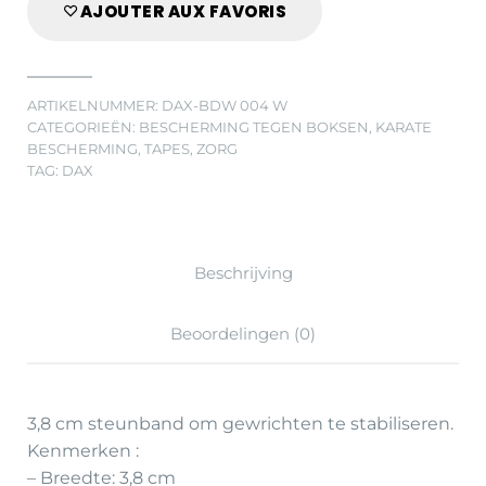
AJOUTER AUX FAVORIS
ARTIKELNUMMER:
DAX-BDW 004 W
CATEGORIEËN:
BESCHERMING TEGEN BOKSEN
,
KARATE
BESCHERMING
,
TAPES
,
ZORG
TAG:
DAX
Beschrijving
Beoordelingen (0)
3,8 cm steunband om gewrichten te stabiliseren.
Kenmerken :
– Breedte: 3,8 cm