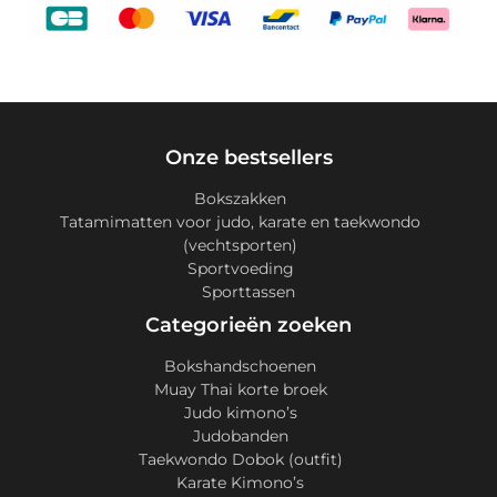
Onze bestsellers
Bokszakken
Tatamimatten voor judo, karate en taekwondo
(vechtsporten)
Sportvoeding
Sporttassen
Categorieën zoeken
Bokshandschoenen
Muay Thai korte broek
Judo kimono’s
Judobanden
Taekwondo Dobok (outfit)
Karate Kimono’s