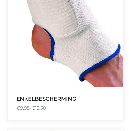
ENKELBESCHERMING
€
9,95
-
€
12,50
P
r
i