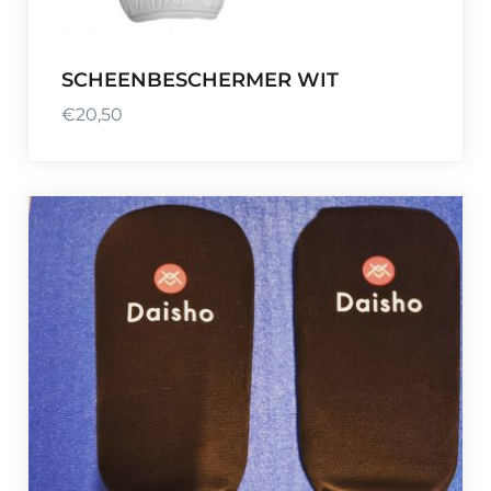
,
0
0
SCHEENBESCHERMER WIT
€
20,50