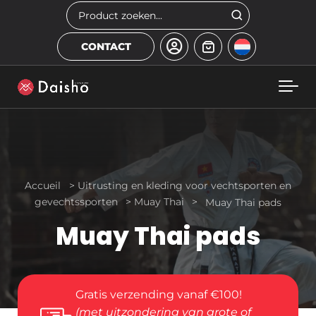
Skip to main content
Zoeken
CONTACT
Accueil
>
Uitrusting en kleding voor vechtsporten en
gevechtssporten
>
Muay Thai
>
Muay Thai pads
Muay Thai pads
Gratis verzending vanaf €100!
(met uitzondering van grote of