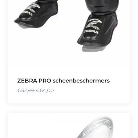
ZEBRA PRO scheenbeschermers
€
52,99
-
€
64,00
P
r
i
j
s
k