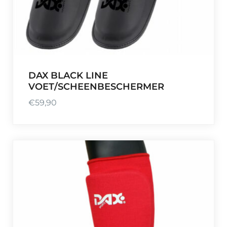
1
2
,
5
0
DAX BLACK LINE
VOET/SCHEENBESCHERMER
€
59,90