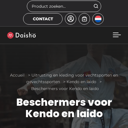
Skip to main content
Zoeken
CONTACT
Accueil
>
Uitrusting en kleding voor vechtsporten en
gevechtssporten
>
Kendo en Iaido
>
Beschermers voor Kendo en Iaido
Beschermers voor
Kendo en Iaido