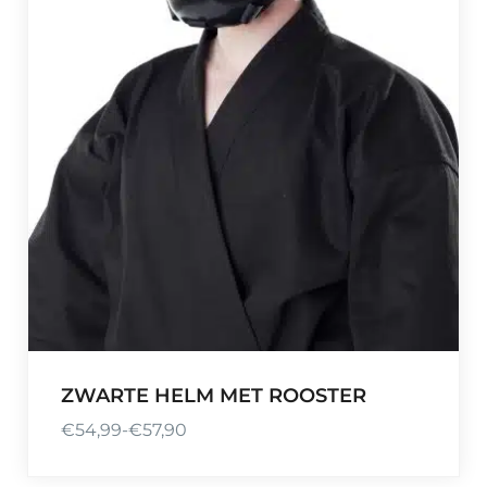
ZWARTE HELM MET ROOSTER
€
54,99
-
€
57,90
P
r