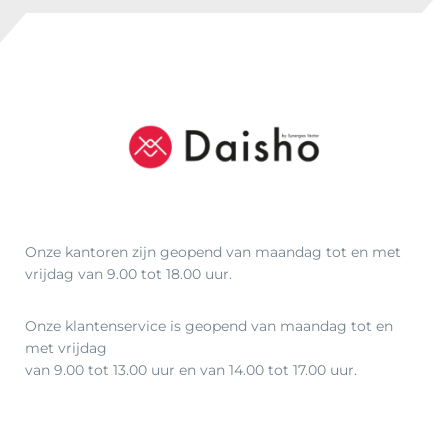
i
1
j
,
s
1
w
6
a
.
s
:
€
8
8
,
Onze kantoren zijn geopend van maandag tot en met
vrijdag van 9.00 tot 18.00 uur.
9
5
Onze klantenservice is geopend van maandag tot en
.
met vrijdag
van 9.00 tot 13.00 uur en van 14.00 tot 17.00 uur.