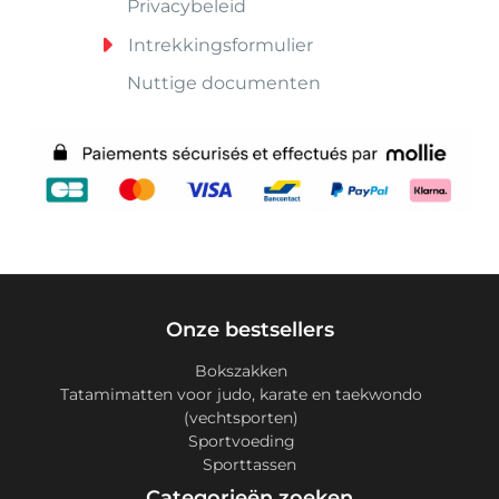
Privacybeleid
Intrekkingsformulier
Nuttige documenten
Onze bestsellers
Bokszakken
Tatamimatten voor judo, karate en taekwondo
(vechtsporten)
Sportvoeding
Sporttassen
Categorieën zoeken