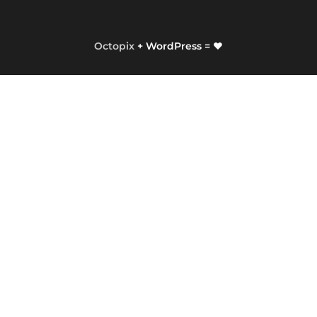
Octopix
+ WordPress = ❤