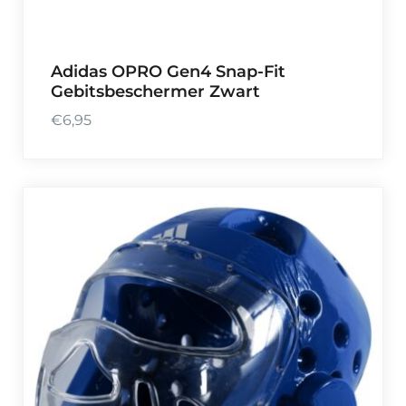
0
t
o
Adidas OPRO Gen4 Snap-Fit
t
Gebitsbeschermer Zwart
€
4
€
6,95
9
,
9
9