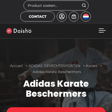
Skip to main content
Zoeken
CONTACT
Accueil
>
ADIDAS GEVECHTSSPORTEN
>
Karate
>
Adidas Karate Beschermers
Adidas Karate
Beschermers