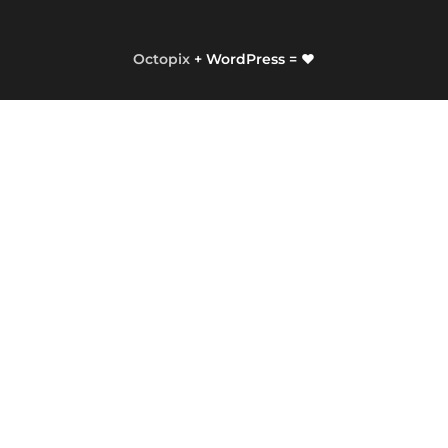
Octopix
+ WordPress = ❤