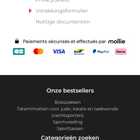
Intrekkingsformulier
Nuttige documenten
Onze bestsellers
Bokszakken
Tatamimatten voor judo, karate en taekwondo
(vechtsporten)
Sportvoeding
Sporttassen
Categorieën zoeken