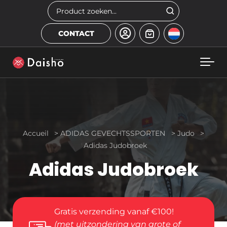
Skip to main content
Zoeken
CONTACT
Accueil
>
ADIDAS GEVECHTSSPORTEN
>
Judo
>
Adidas Judobroek
Adidas Judobroek
Gratis verzending vanaf €100!
(met uitzondering van grote of