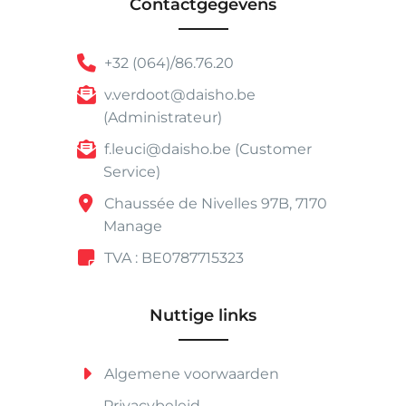
Contactgegevens
+32 (064)/86.76.20
v.verdoot@daisho.be
(Administrateur)
f.leuci@daisho.be (Customer
Service)
Chaussée de Nivelles 97B, 7170
Manage
TVA : BE0787715323
Nuttige links
Algemene voorwaarden
Privacybeleid