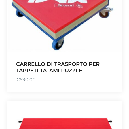
6
3
,
9
0
a
€
6
7
CARRELLO DI TRASPORTO PER
,
TAPPETI TATAMI PUZZLE
9
€
590,00
1