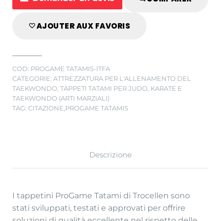
€35,01
a
AJOUTER AUX FAVORIS
€39,00
COD:
PROGAME TATAMIS-ITFA
CATEGORIE:
ATTREZZATURA PER L'ALLENAMENTO DEL
TAEKWONDO
,
TAPPETI TATAMI PER JUDO, KARATE E
TAEKWONDO (ARTI MARZIALI)
TAG:
CITAZIONE
,
PROGAME TATAMIS
Descrizione
I tappetini ProGame Tatami di Trocellen sono
stati sviluppati, testati e approvati per offrire
soluzioni di qualità eccellente nel rispetto delle