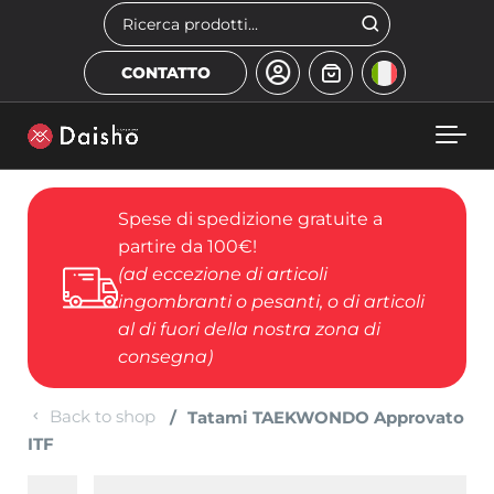
Skip to main content
Cerca
CONTATTO
Spese di spedizione gratuite a
partire da 100€!
(ad eccezione di articoli
ingombranti o pesanti, o di articoli
al di fuori della nostra zona di
consegna)
Back to shop
Tatami TAEKWONDO Approvato
ITF