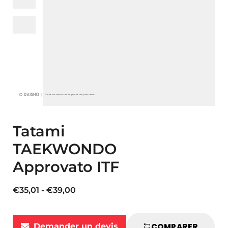
Tatami
TAEKWONDO
Approvato ITF
Fascia
€
35,01
-
€
39,00
di
prezzo:
Demander un devis
COMPARER
da