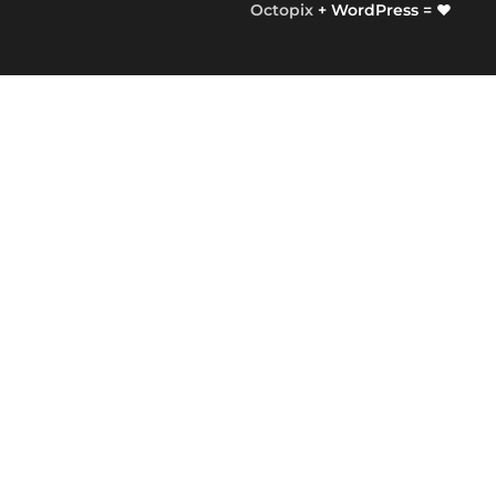
Octopix
+ WordPress = ❤