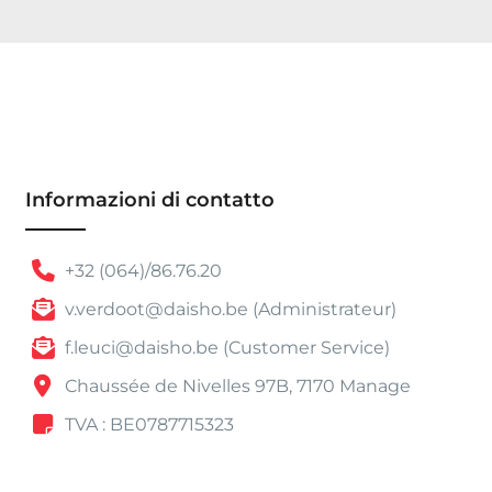
Informazioni di contatto
+32 (064)/86.76.20
v.verdoot@daisho.be (Administrateur)
f.leuci@daisho.be (Customer Service)
Chaussée de Nivelles 97B, 7170 Manage
TVA : BE0787715323