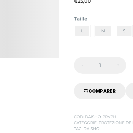
€
25,00
Taille
L
M
S
-
+
FRONTALINO
STANDARD
DAISHO
COMPARER
quantity
COD:
DAISHO-PRVPH
CATEGORIE:
PROTEZIONE DE
TAG:
DAISHO