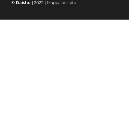
© Daisho |
2022 |
Mappa del sito