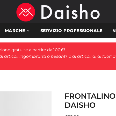
MARCHE
SERVIZIO PROFESSIONALE
N
ione gratuite a partire da 100€!
i articoli ingombranti o pesanti, o di articoli al di fuori 
FRONTALINO
DAISHO