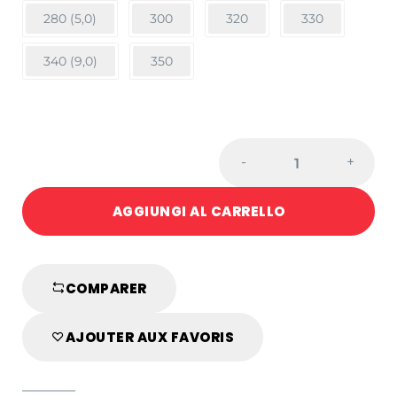
280 (5,0)
300
320
330
340 (9,0)
350
CINTURA
-
+
GIALLA
quantity
AGGIUNGI AL CARRELLO
COMPARER
AJOUTER AUX FAVORIS