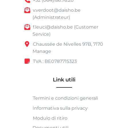
+32 (064)/86.76.20
v.verdoot@daisho.be
(Administrateur)
f.leuci@daisho.be (Customer
Service)
Chaussée de Nivelles 97B, 7170
Manage
TVA : BE0787715323
Link utili
Termini e condizioni generali
Informativa sulla privacy
Modulo di ritiro
Documenti utili