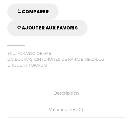
NEGRO
PLATA
COMPARER
AJOUTER AUX FAVORIS
SKU:
TOKAIDO-GE 046
CATEGORÍAS:
CINTURONES DE KÁRATE
,
REGALOS
ETIQUETA:
TOKAIDO
Descripción
Valoraciones (0)