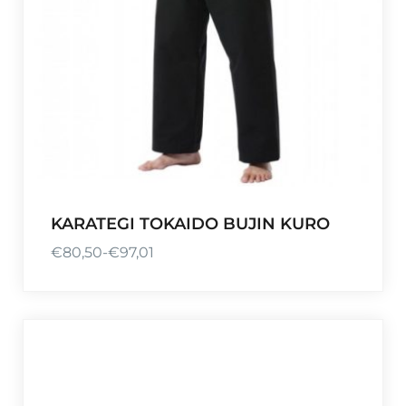
KARATEGI TOKAIDO BUJIN KURO
€
80,50
-
€
97,01
R
a
n
g
o
d
e