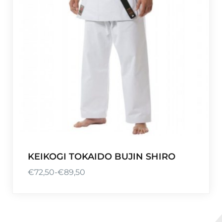
KEIKOGI TOKAIDO BUJIN SHIRO
€
72,50
-
€
89,50
R
a
n
g