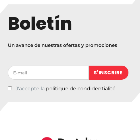
o
d
Boletín
e
p
r
e
Un avance de nuestras ofertas y promociones
c
i
o
Votre adresse de messagerie (obligatoire)
s
:
J'accepte la
politique de condidentialité
d
e
s
d
e
€
7