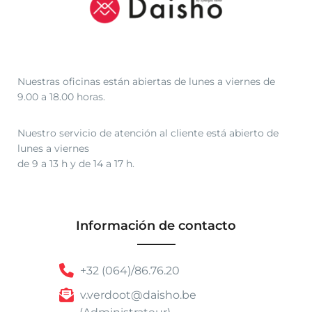
2
,
5
0
h
Nuestras oficinas están abiertas de lunes a viernes de
a
9.00 a 18.00 horas.
s
t
Nuestro servicio de atención al cliente está abierto de
a
lunes a viernes
de 9 a 13 h y de 14 a 17 h.
€
8
9
,
Información de contacto
5
0
+32 (064)/86.76.20
v.verdoot@daisho.be